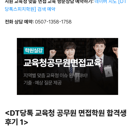
지원 교육청 맞춤 면접 교육 방문상담 예약하기:
네이버 지도 [DT
당톡스피치학원] 검색 예약
전화
상담
예약
:
0507-1358-1758
<DT당톡 교육청 공무원 면접학원 합격생
후기 1
>