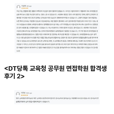
<
DT당톡 교육청 공무원 면접학원 합격생
후기
2
>