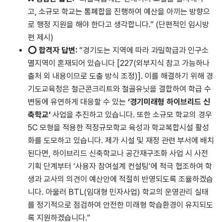
고, 소규모 학교는 통폐합을 진행하여 예산을 아끼는 방향으
로 행정 지원을 해야 한다고 생각합니다.” (단편적인 임시방
편 제시)
⭕
합격자
답변
:
“경기도는 지역에 따라 과밀학급과 인구소
멸지역이 혼재되어 있습니다 [227(외부지식 참고 가능하나
출처 외 내용이므로 도출 방식 조정)]. 이를 해결하기 위해 경
기도교육청은 철근콘크리트와 철골유닛을 결합하여 학급 수
변동에 유연하게 대응할 수 있는
‘
경기미래형
하이브리드
신
축학교
‘
사업을 추진하고 있습니다. 또한 소규모 학교의 경우
5C 모형을 적용한 적정규모학교 육성과 학교복합시설 활성
화를 도모하고 있습니다. 제가 시설 및 재정 관련 부서에 배치
된다면, 하이브리드 신축학교나 공간재구조화 사업 시 사전
기획 단계부터 ‘사용자 참여설계 컨설팅’에 적극 협조하여 학
생과 교사의 의견이 예산안에 적절히 반영되도록 조율하겠습
니다. 아울러 BTL(임대형 민자사업) 학교의 운영관리 실태
를 정기적으로 점검하여 안전한 미래형 학습환경이 유지되도
록 지원하겠습니다.”