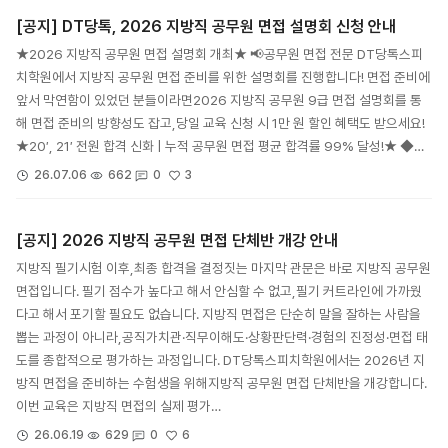
[공지] DT당톡, 2026 지방직 공무원 면접 설명회 신청 안내
★2026 지방직 공무원 면접 설명회 개최★ 📢공무원 면접 전문 DT당톡스피
치학원에서 지방직 공무원 면접 준비를 위한 설명회를 진행합니다! 면접 준비에
앞서 막연함이 있었던 분들이라면2026 지방직 공무원 9급 면접 설명회를 통
해 면접 준비의 방향성도 잡고,당일 교육 신청 시 1만 원 할인 혜택도 받으세요!
★20′, 21′ 전원 합격 신화 | 누적 공무원 면접 평균 합격률 99% 달성!★ ◆…
3
26.07.06
662
0
[공지] 2026 지방직 공무원 면접 단체반 개강 안내
지방직 필기시험 이후,최종 합격을 결정짓는 마지막 관문은 바로 지방직 공무원
면접입니다. 필기 점수가 높다고 해서 안심할 수 없고,필기 커트라인에 가까웠
다고 해서 포기할 필요도 없습니다. 지방직 면접은 단순히 말을 잘하는 사람을
뽑는 과정이 아니라,공직가치관·직무이해도·상황판단력·경험의 진정성·면접 태
도를 종합적으로 평가하는 과정입니다. DT당톡스피치학원에서는 2026년 지
방직 면접을 준비하는 수험생을 위해지방직 공무원 면접 단체반을 개강합니다.
이번 교육은 지방직 면접의 실제 평가…
6
26.06.19
629
0