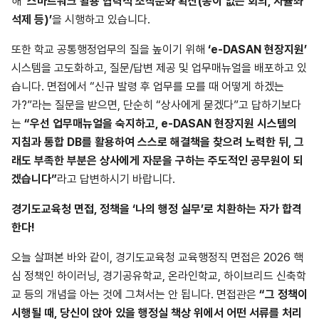
해
‘스마트워크 활용 협력적 조직문화 확산(종이 없는 회의, 자율좌
석제 등)’
을 시행하고 있습니다.
또한 학교 공통행정업무의 질을 높이기 위해
‘e-DASAN 현장지원’
시스템을 고도화하고, 질문/답변 제공 및 업무매뉴얼을 배포하고 있
습니다. 면접에서 “신규 발령 후 업무를 모를 때 어떻게 하겠는
가?”라는 질문을 받으면, 단순히 “상사에게 묻겠다”고 답하기보다
는
“우선 업무매뉴얼을 숙지하고, e-DASAN 현장지원 시스템의
지침과 통합 DB를 활용하여 스스로 해결책을 찾으려 노력한 뒤, 그
래도 부족한 부분은 상사에게 자문을 구하는 주도적인 공무원이 되
겠습니다”
라고 답변하시기 바랍니다.
경기도교육청 면접, 정책을 ‘나의 행정 실무’로 치환하는 자가 합격
한다!
오늘 살펴본 바와 같이, 경기도교육청 교육행정직 면접은 2026 핵
심 정책인 하이러닝, 경기공유학교, 온라인학교, 하이브리드 신축학
교 등의 개념을 아는 것에 그쳐서는 안 됩니다. 면접관은
“그 정책이
시행될 때, 당신이 앉아 있을 행정실 책상 위에서 어떤 서류를 처리