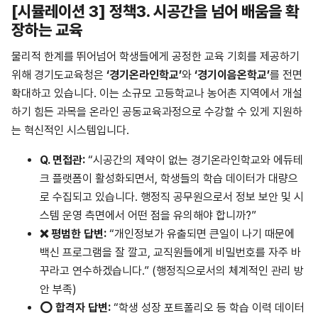
[
시뮬레이션 3] 정책3. 시공간을 넘어 배움을 확
장하는 교육
물리적 한계를 뛰어넘어 학생들에게 공정한 교육 기회를 제공하기
위해 경기도교육청은
‘경기온라인학교’
와
‘경기이음온학교’
를 전면
확대하고 있습니다. 이는 소규모 고등학교나 농어촌 지역에서 개설
하기 힘든 과목을 온라인 공동교육과정으로 수강할 수 있게 지원하
는 혁신적인 시스템입니다.
Q.
면접관
:
“시공간의 제약이 없는 경기온라인학교와 에듀테
크 플랫폼이 활성화되면서, 학생들의 학습 데이터가 대량으
로 수집되고 있습니다. 행정직 공무원으로서 정보 보안 및 시
스템 운영 측면에서 어떤 점을 유의해야 합니까?”
❌
평범한
답변
:
“개인정보가 유출되면 큰일이 나기 때문에
백신 프로그램을 잘 깔고, 교직원들에게 비밀번호를 자주 바
꾸라고 연수하겠습니다.” (행정직으로서의 체계적인 관리 방
안 부족)
⭕
합격자
답변
:
“학생 성장 포트폴리오 등 학습 이력 데이터