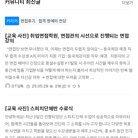
커뮤니티 최신글
더보기
커리어
면접후기
합격 명예의 전당
[교육 사진] 취업면접학원, 면접관의 시선으로 진행되는 면접
강의
“면접만 보면 무너졌던 저, 이제는 면접이 두렵지 않아요” – 동국제강 재경 직
무 합격 수강생 A의 이야기 지원 기업 : 동국제강지원 직무 :재경 지원자의 고
민 면접 때마다 긴장으로 횡설수설함 PT발표 시 주어진 시간을 채우지 못하고
중간에 멈춤 기업분석을 어떻게 해야 하는지 몰라서 피상적인 이야기만 반복 떨
어질수록 자신감 저하 → 면접에 대한 두려움 고착화 …
5
25.05.29
216
0
DT당톡
[교육 사진] 스피치단체반 수료식
안녕하세요! 지난 2달간 진행되었던 스피치 단체 수업이 성공적으로 마무리되
어, 함께한 시간들을 돌아보며 간단히 그 소회를 나누고자 합니다. 다양한 목표
와 사연을 가지고 학원을 찾으신 수강생분들과 매주 2시간씩, 총 8주 동안 진지
하고도 열정적인 수업을 함께 했습니다. 이번 단체 수업은 단순히 ‘말을 잘하는