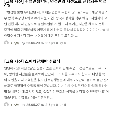
[교육 사진] 취업면접학원, 면접관의 시선으로 진행되는 면접
강의
“면접만 보면 무너졌던 저, 이제는 면접이 두렵지 않아요” – 동국제강 재경 직
무 합격 수강생 A의 이야기 지원 기업 : 동국제강지원 직무 :재경 지원자의 고
민 면접 때마다 긴장으로 횡설수설함 PT발표 시 주어진 시간을 채우지 못하고
중간에 멈춤 기업분석을 어떻게 해야 하는지 몰라서 피상적인 이야기만 반복 떨
어질수록 자신감 저하 → 면접에 대한 두려움 고착화 …
5
25.05.29
216
0
DT당톡
[교육 사진] 스피치단체반 수료식
안녕하세요! 지난 2달간 진행되었던 스피치 단체 수업이 성공적으로 마무리되
어, 함께한 시간들을 돌아보며 간단히 그 소회를 나누고자 합니다. 다양한 목표
와 사연을 가지고 학원을 찾으신 수강생분들과 매주 2시간씩, 총 8주 동안 진지
하고도 열정적인 수업을 함께 했습니다. 이번 단체 수업은 단순히 ‘말을 잘하는
법’을 배우는 데 그치지 않고, 실질적인 변화와 성장을 체감할 수 있었던 시간이
었습니다. 수업 초반에는 기본적인…
5
25.05.27
215
0
DT당톡