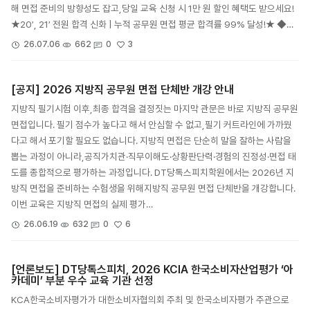
해 면접 준비의 방향성도 잡고,당일 교육 신청 시 1만 원 할인 혜택도 받으세요!
★20′, 21′ 전원 합격 신화 | 누적 공무원 면접 평균 합격률 99% 달성!★ ◆…
3
26.07.06
662
0
[공지] 2026 지방직 공무원 면접 단체반 개강 안내
지방직 필기시험 이후,최종 합격을 결정짓는 마지막 관문은 바로 지방직 공무원
면접입니다. 필기 점수가 높다고 해서 안심할 수 없고,필기 커트라인에 가까웠
다고 해서 포기할 필요도 없습니다. 지방직 면접은 단순히 말을 잘하는 사람을
뽑는 과정이 아니라,공직가치관·직무이해도·상황판단력·경험의 진정성·면접 태
도를 종합적으로 평가하는 과정입니다. DT당톡스피치학원에서는 2026년 지
방직 면접을 준비하는 수험생을 위해지방직 공무원 면접 단체반을 개강합니다.
이번 교육은 지방직 면접의 실제 평가…
6
26.06.19
632
0
[언론보도] DT당톡스피치, 2026 KCIA 한국소비자산업평가 ‘아
카데미’ 부분 우수 교육 기관 선정
KCA한국소비자평가가 대한소비자협의회 주최 및 한국소비자평가 주관으로