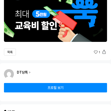
목록
1
DT당톡
프로필 보기