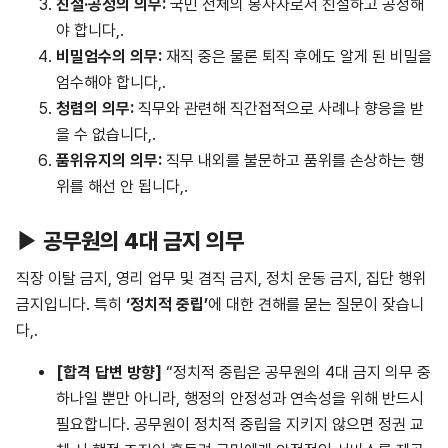
친절
·
공정의
의무
:
국민 전체의 봉사자로서 친절하고 공정해
야 합니다,.
비밀엄수의
의무
:
재직 중은 물론 퇴직 후에도 알게 된 비밀을
엄수해야 합니다,.
청렴의
의무
:
직무와 관련해 직간접적으로 사례나 향응을 받
을 수 없습니다,.
품위유지의
의무
:
직무 내외를 불문하고 품위를 손상하는 행
위를 해선 안 됩니다,.
▶ 공무원의 4대 금지 의무
직장 이탈 금지, 영리 업무 및 겸직 금지, 정치 운동 금지, 집단 행위
금지입니다. 특히
‘정치적 중립’
에 대한 견해를 묻는 질문이 잦습니
다,.
[
합격
답변
방향
]
“정치적 중립은 공무원의 4대 금지 의무 중
하나일 뿐만 아니라, 행정의 안정성과 연속성을 위해 반드시
필요합니다. 공무원이 정치적 중립을 지키지 않으면 정권 교