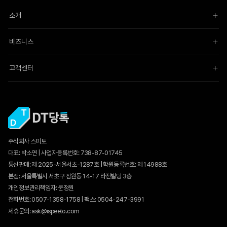
소개
비즈니스
고객센터
주식회사 스피토
대표: 박소연 | 사업자등록번호: 738-87-01745
통신판매:
제 2025-서울서초-1287호
| 학원등록번호: 제 14988호
본점: 서울특별시 서초구 잠원동 14-17 라전빌딩 3층
개인정보관리책임자: 문정원
전화번호: 0507-1358-1758 | 팩스: 0504-247-3991
제휴문의: ask@ispeeto.com