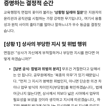
증명하는 결정적 순간
교육행정직 면접의 꽃이라 불리는
‘상황형 딜레마 질문’
은 지원자의
윤리관과 공직관을 시험하는 가장 강력한 무기입니다,. 여기서 융통
성과 원칙 사이의 줄타기를 얼마나 잘하느냐가 우수 등급을 결정짓
습니다.
[상황 1] 상사의 부당한 지시 및 위법 행위
면접관: “상사가 자신에게 부적절하거나 부당한 지시를 한다면 어
떻게 하겠습니까?”
[
답변
공식
:
합법과
위법의
분리
]
무조건 거절한다고 답해서
는 안 됩니다. 공무원에게는 ‘복종의 의무’가 있기 때문입니
다. “먼저 그 지시가 명백한 위법인지, 아니면 단순한 의견 차
이나 업무 방식의 차이인지(부당함)를 확인하겠습니다,. 법에
어긋나지 않는다면, 상사께서 저보다 넓은 시야에서 업무의
필요성을 보셨을 것이라 생각하고 지시에 따르겠습니다,. 하
지만 명백히 법규에 어긋나는 지시라면 우선 지시를 따르지