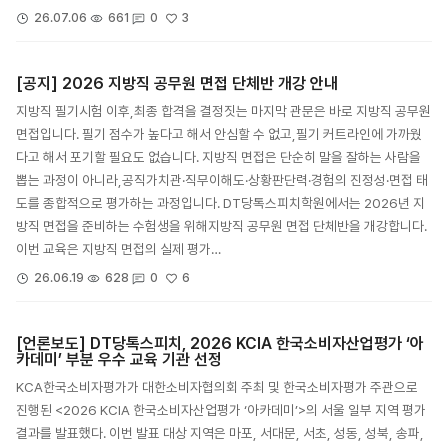
3
26.07.06
661
0
[공지] 2026 지방직 공무원 면접 단체반 개강 안내
지방직 필기시험 이후,최종 합격을 결정짓는 마지막 관문은 바로 지방직 공무원
면접입니다. 필기 점수가 높다고 해서 안심할 수 없고,필기 커트라인에 가까웠
다고 해서 포기할 필요도 없습니다. 지방직 면접은 단순히 말을 잘하는 사람을
뽑는 과정이 아니라,공직가치관·직무이해도·상황판단력·경험의 진정성·면접 태
도를 종합적으로 평가하는 과정입니다. DT당톡스피치학원에서는 2026년 지
방직 면접을 준비하는 수험생을 위해지방직 공무원 면접 단체반을 개강합니다.
이번 교육은 지방직 면접의 실제 평가…
6
26.06.19
628
0
[언론보도] DT당톡스피치, 2026 KCIA 한국소비자산업평가 ‘아
카데미’ 부분 우수 교육 기관 선정
KCA한국소비자평가가 대한소비자협의회 주최 및 한국소비자평가 주관으로
진행된 <2026 KCIA 한국소비자산업평가 ‘아카데미’>의 서울 일부 지역 평가
결과를 발표했다. 이번 발표 대상 지역은 마포, 서대문, 서초, 성동, 성북, 송파,