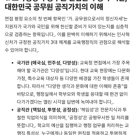
대한민국 공무원 공직가치의 이해
면접 평정 요소의 첫 번째 항목인 ‘가. 공무원으로서의 정신자세’는
지원자가 국가와 국민을 위해 헌신할 준비가 되어 있는지를 심층적
으로 검증하는 항목입니다,. 이를 완벽히 이해하기 위해서는 인사혁
신처가 규정한 공직가치 3대 체계를 교육행정직의 관점으로 해석할
수 있어야 합니다,.
국가관
(
애국심
,
민주성
,
다양성
):
교육청 면접에서 가장 주목
해야 할 국가관은 ‘다양성’입니다. 현대 교육 현장에는 다문화
가정, 특수교육 대상자 등 다양한 배경을 가진 학생들이 존재
합니다. 따라서 “다양한 생각과 문화에 대한 이해와 존중”을
바탕으로, 행정실에서 학부모와 학생을 응대할 때 편견 없이
다가가겠다는 열린 시각을 답변에 녹여내야 합니다,.
공직관
(
책임성
,
투명성
,
공정성
):
‘책임성’은 전문지식과 투
철한 직업의식을 의미하며, ‘공정성’은 공평무사한 일 처리를
뜻합니다,. 학교의 예산을 집행하고 행정 업무를 처리하는 교
행직 특성상, 누구에게나 동일한 원칙을 적용하고 투명하게