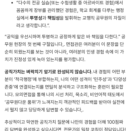
“다수의 전공 실습(또는 수험생활 중 아르바이트 경험)에서
꼼꼼하게 장부를 관리했던 경험은, 학교 회계를 다루는 행정
실에서
투명성
과
책임성
을 발휘하는 교행직 공무원의 자질이
라고 생각합니다.”.
“공익을 우선시하며 투명하고 공정하게 맡은 바 책임을 다한다.” 공
무원 헌장의 첫 번째 구절입니다,. 면접관은 여러분이 이 문장을 단
순히 외웠는지를 보는 것이 아니라, 여러분의 인생 경험 속에 이 가
치가 진정성 있게 녹아 있는지를 평가합니다.
공직가치는 벼락치기 암기로 완성되지 않습니다.
내 경험의 어떤 부
분이 ‘적극행정’에 부합하는지, 나의 어떤 성격이 ‘민주성’과 ‘다양성
존중’에 연결되는지를 면밀히 분석하고 구조화하는 훈련이 필요합
니다. 모의면접을 통해 나의 시선 처리, 목소리, 비언어적 태도에서
‘공무원다운 품위’가 느껴지는지 객관적인 피드백을 받아야 실전에
서 떨지 않고 당당하게 답변할 수 있습니다,.
추상적이고 막연한 공직가치 질문에 나만의 경험을 더해 100점짜
리 답변을 완성하고 싶으시다면, 전문가의 밀착 코칭이 정답입니다!