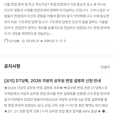
다들 면접 준비 잘 하고 계신가요? 취업 면접에서 가장 중요한 요소 중 하나는
자신의 경험과 사례를 면접관에게 명확하게 전달하는 것입니다. 그러나 많은 사
람들이 면접에서 자신의 경험을 어떻게 풀어야 할지 막막해합니다. 이때 중요한
것이 바로 ‘구조화된 답변’입니다. 구조화된 답변은 단순히 말을 잘하는 기술을
넘어서, 면접관이 원하는 정보를 효율적으로 전달하는 방법입니다. 면접 준비에
서 이 과정을 체계적으로 연습하는…
3
25.05.21
838
0
DT당톡
공지사항
더보기
[공지] DT당톡, 2026 지방직 공무원 면접 설명회 신청 안내
★2026 지방직 공무원 면접 설명회 개최★ 📢공무원 면접 전문 DT당톡스피
치학원에서 지방직 공무원 면접 준비를 위한 설명회를 진행합니다! 면접 준비에
앞서 막연함이 있었던 분들이라면2026 지방직 공무원 9급 면접 설명회를 통
해 면접 준비의 방향성도 잡고,당일 교육 신청 시 1만 원 할인 혜택도 받으세요!
★20′, 21′ 전원 합격 신화 | 누적 공무원 면접 평균 합격률 99% 달성!★ ◆…