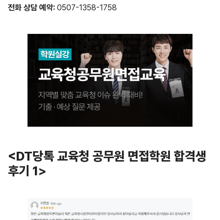
전화
상담
예약
:
0507-1358-1758
<DT당톡 교육청 공무원 면접학원 합격생
후기 1
>