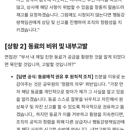
않고, 상사께 해당 사항이 위법할 수 있음을 정중히 말씀드려
재고를 요청하겠습니다. 그럼에도 시정되지 않는다면 행동강
령책임관에게 상담 및 신고를 진행하여 조직의 청렴성을 지
키겠습니다.”
[상황 2] 동료의 비위 및 내부고발
면접관: “부서 내 제일 친한 동료가 공금을 횡령한 것을 알게 되었다
면 묵인할 것입니까, 고발할 것입니까?”
[
답변
공식
:
동료애적
권유
후
원칙적
조치
]
친분을 이유로 눈
감아주는 것은 공무원의 ‘청렴의 의무’ 위반입니다. “가장 먼
저 해당 동료를 개인적으로 찾아가 제가 그 사실을 알고 있음
을 알리겠습니다. 동료 스스로 잘못을 뉘우치고 자진해서 원
상복구 및 자진 신고를 할 수 있도록 적극적으로 권유하고 돕
겠습니다,. 하지만 동료가 이를 거부하고 횡령을 지속한다면,
조직의 공익과 청렴을 위해 다른 상급자나 행동강령책임관에
게 해당 사실을 신고할 수밖에 없습니다,. 내부고발자 제도는