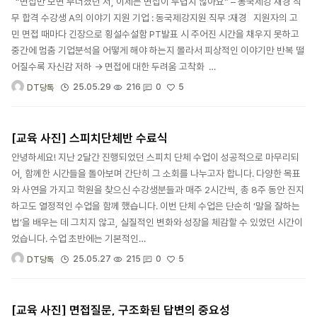
“면접만 보면 무너졌던 저, 이제는 면접이 두렵지 않아요” – 동국제강 재경 직
무 합격 수강생 A의 이야기 지원 기업 : 동국제강지원 직무 :재경 지원자의 고
민 면접 때마다 긴장으로 횡설수설함 PT발표 시 주어진 시간을 채우지 못하고
중간에 멈춤 기업분석을 어떻게 해야 하는지 몰라서 피상적인 이야기만 반복 떨
어질수록 자신감 저하 → 면접에 대한 두려움 고착화 …
5
25.05.29
216
0
DT당톡
[교육 사진] 스피치단체반 수료식
안녕하세요! 지난 2달간 진행되었던 스피치 단체 수업이 성공적으로 마무리되
어, 함께한 시간들을 돌아보며 간단히 그 소회를 나누고자 합니다. 다양한 목표
와 사연을 가지고 학원을 찾으신 수강생분들과 매주 2시간씩, 총 8주 동안 진지
하고도 열정적인 수업을 함께 했습니다. 이번 단체 수업은 단순히 ‘말을 잘하는
법’을 배우는 데 그치지 않고, 실질적인 변화와 성장을 체감할 수 있었던 시간이
었습니다. 수업 초반에는 기본적인…
5
25.05.27
215
0
DT당톡
[교육 사진] 면접질문, 구조화된 답변의 중요성