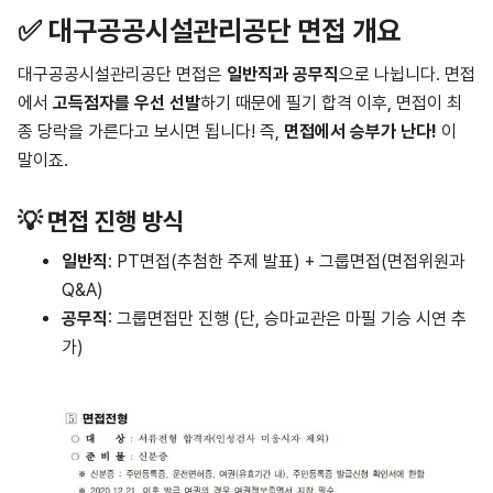
✅ 대구공공시설관리공단 면접 개요
대구공공시설관리공단 면접은
일반직과 공무직
으로 나뉩니다. 면접
에서
고득점자를 우선 선발
하기 때문에 필기 합격 이후, 면접이 최
종 당락을 가른다고 보시면 됩니다! 즉,
면접에서 승부가 난다!
이
말이죠.
💡 면접 진행 방식
일반직
: PT면접(추첨한 주제 발표) + 그룹면접(면접위원과
Q&A)
공무직
: 그룹면접만 진행 (단, 승마교관은 마필 기승 시연 추
가)