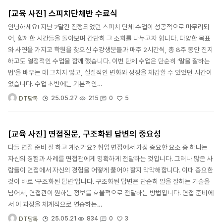
[교육 사진] 스피치단체반 수료식
안녕하세요! 지난 2달간 진행되었던 스피치 단체 수업이 성공적으로 마무리되
어, 함께한 시간들을 돌아보며 간단히 그 소회를 나누고자 합니다. 다양한 목표
와 사연을 가지고 학원을 찾으신 수강생분들과 매주 2시간씩, 총 8주 동안 진지
하고도 열정적인 수업을 함께 했습니다. 이번 단체 수업은 단순히 ‘말을 잘하는
법’을 배우는 데 그치지 않고, 실질적인 변화와 성장을 체감할 수 있었던 시간이
었습니다. 수업 초반에는 기본적인…
5
25.05.27
215
0
DT당톡
[교육 사진] 면접질문, 구조화된 답변의 중요성
다들 면접 준비 잘 하고 계신가요? 취업 면접에서 가장 중요한 요소 중 하나는
자신의 경험과 사례를 면접관에게 명확하게 전달하는 것입니다. 그러나 많은 사
람들이 면접에서 자신의 경험을 어떻게 풀어야 할지 막막해합니다. 이때 중요한
것이 바로 ‘구조화된 답변’입니다. 구조화된 답변은 단순히 말을 잘하는 기술을
넘어서, 면접관이 원하는 정보를 효율적으로 전달하는 방법입니다. 면접 준비에
서 이 과정을 체계적으로 연습하는…
3
25.05.21
834
0
DT당톡