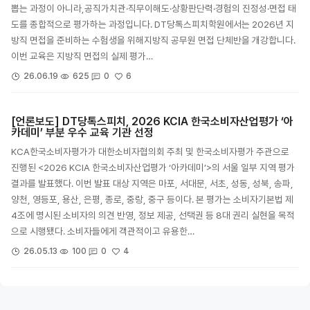
뽑는 과정이 아니라,공직가치관·직무이해도·상황판단력·경험의 진정성·면접 태
도를 종합적으로 평가하는 과정입니다. DT당톡스피치학원에서는 2026년 지
방직 면접을 준비하는 수험생을 위해지방직 공무원 면접 단체반을 개강합니다.
이번 교육은 지방직 면접의 실제 평가…
6
26.06.19
625
0
[언론보도] DT당톡스피치, 2026 KCIA 한국소비자산업평가 ‘아
카데미’ 부분 우수 교육 기관 선정
KCA한국소비자평가가 대한소비자협의회 주최 및 한국소비자평가 주관으로
진행된 <2026 KCIA 한국소비자산업평가 ‘아카데미’>의 서울 일부 지역 평가
결과를 발표했다. 이번 발표 대상 지역은 마포, 서대문, 서초, 성동, 성북, 송파,
양천, 영등포, 용산, 은평, 종로, 중랑, 중구 등이다. 본 평가는 소비자기본법 제
4조에 명시된 소비자의 의견 반영, 정보 제공, 선택권 등 8대 권리 실현을 목적
으로 시행됐다. 소비자들에게 객관적이고 유용한…
4
26.05.13
100
0