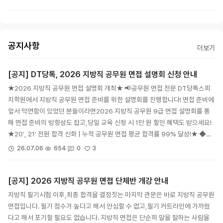
공지사항
더보기
[공지] DT당톡, 2026 지방직 공무원 면접 설명회 신청 안내
★2026 지방직 공무원 면접 설명회 개최★ 📢공무원 면접 전문 DT당톡스피
치학원에서 지방직 공무원 면접 준비를 위한 설명회를 진행합니다! 면접 준비에
앞서 막연함이 있었던 분들이라면2026 지방직 공무원 9급 면접 설명회를 통
해 면접 준비의 방향성도 잡고,당일 교육 신청 시 1만 원 할인 혜택도 받으세요!
★20′, 21′ 전원 합격 신화 | 누적 공무원 면접 평균 합격률 99% 달성!★ ◆…
3
26.07.06
654
0
[공지] 2026 지방직 공무원 면접 단체반 개강 안내
지방직 필기시험 이후,최종 합격을 결정짓는 마지막 관문은 바로 지방직 공무원
면접입니다. 필기 점수가 높다고 해서 안심할 수 없고,필기 커트라인에 가까웠
다고 해서 포기할 필요도 없습니다. 지방직 면접은 단순히 말을 잘하는 사람을