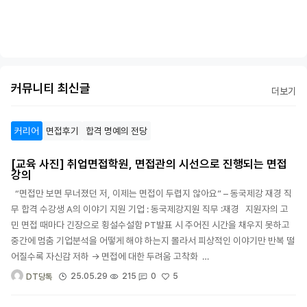
커뮤니티 최신글
더보기
커리어
면접후기
합격 명예의 전당
[교육 사진] 취업면접학원, 면접관의 시선으로 진행되는 면접
강의
“면접만 보면 무너졌던 저, 이제는 면접이 두렵지 않아요” – 동국제강 재경 직
무 합격 수강생 A의 이야기 지원 기업 : 동국제강지원 직무 :재경 지원자의 고
민 면접 때마다 긴장으로 횡설수설함 PT발표 시 주어진 시간을 채우지 못하고
중간에 멈춤 기업분석을 어떻게 해야 하는지 몰라서 피상적인 이야기만 반복 떨
어질수록 자신감 저하 → 면접에 대한 두려움 고착화 …
5
25.05.29
215
0
DT당톡