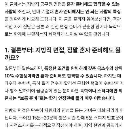
이 글에서는 지방직 공무원 면접을
혼자 준비해도 합격할 수 있는
사람의 조건
과, 반대로
절대 혼자 준비해서는 안 되는 사람의 특징
을 명확하게 비교해 드립니다. 이 글을 끝까지 읽어보신다면, 객관
적인 자기 진단은 물론 왜 실전 면접 준비가 단순한 암기나 독학으
로는 한계에 부딪히는지 뼈저리게 느끼실 수 있을 것입니다.
1. 결론부터: 지방직 면접, 정말 혼자 준비해도 될
까요?
결론부터 말씀드리면,
특정한 조건을 완벽하게 갖춘 극소수의 상위
10% 수험생이라면 혼자 준비해도 합격할 수 있습니다
. 하지만 대
다수의 수험생, 특히 필기 점수가 합격선 근처인 턱걸이 수험생이거
나 평소 말하기에 울렁증이 있는 분이라면
독학이나 스터디에만 의
존하는 “보통 준비”로는 합격 안정권에 들기 매우 어렵습니다
.
지방직 면접은 단순히 지원자의 인성을 묻는 가벼운 대화 자리가 아
닙니다. 주어진 15분~20분의 짧은 시간 안에 5분 스피치 발표문이
나 사전조사서를 논리적으로 작성해야 하며, 지역 현안과 공직가치