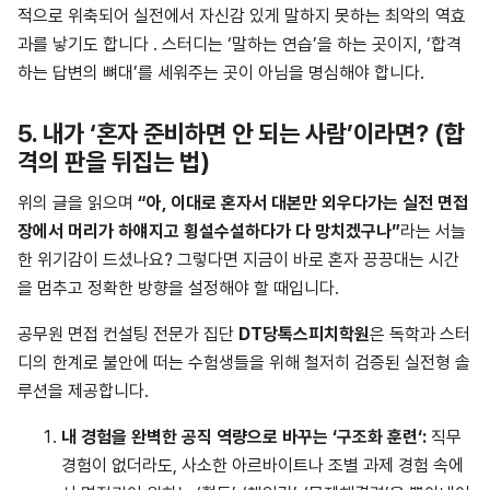
적으로 위축되어 실전에서 자신감 있게 말하지 못하는 최악의 역효
과를 낳기도 합니다 . 스터디는 ‘말하는 연습’을 하는 곳이지, ‘합격
하는 답변의 뼈대’를 세워주는 곳이 아님을 명심해야 합니다.
5. 내가 ‘혼자 준비하면 안 되는 사람’이라면? (합
격의 판을 뒤집는 법)
위의 글을 읽으며
“아, 이대로 혼자서 대본만 외우다가는 실전 면접
장에서 머리가 하얘지고 횡설수설하다가 다 망치겠구나”
라는 서늘
한 위기감이 드셨나요? 그렇다면 지금이 바로 혼자 끙끙대는 시간
을 멈추고 정확한 방향을 설정해야 할 때입니다.
공무원 면접 컨설팅 전문가 집단
DT당톡스피치학원
은 독학과 스터
디의 한계로 불안에 떠는 수험생들을 위해 철저히 검증된 실전형 솔
루션을 제공합니다.
내
경험을
완벽한
공직
역량으로
바꾸는
‘
구조화
훈련
‘:
직무
경험이 없더라도, 사소한 아르바이트나 조별 과제 경험 속에