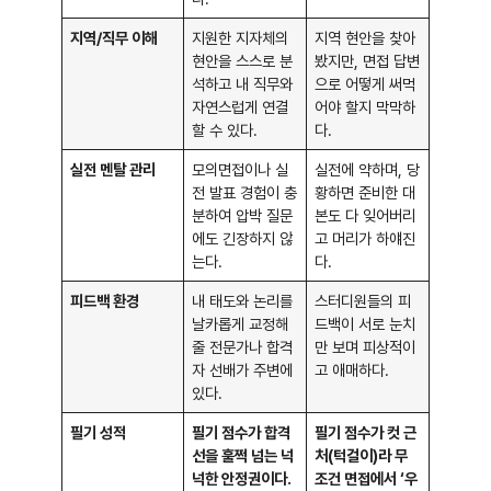
지역/직무 이해
지원한 지자체의
지역 현안을 찾아
현안을 스스로 분
봤지만, 면접 답변
석하고 내 직무와
으로 어떻게 써먹
자연스럽게 연결
어야 할지 막막하
할 수 있다.
다.
실전 멘탈 관리
모의면접이나 실
실전에 약하며, 당
전 발표 경험이 충
황하면 준비한 대
분하여 압박 질문
본도 다 잊어버리
에도 긴장하지 않
고 머리가 하얘진
는다.
다.
피드백 환경
내 태도와 논리를
스터디원들의 피
날카롭게 교정해
드백이 서로 눈치
줄 전문가나 합격
만 보며 피상적이
자 선배가 주변에
고 애매하다.
있다.
필기 성적
필기 점수가 합격
필기 점수가 컷 근
선을 훌쩍 넘는 넉
처(턱걸이)라 무
넉한 안정권이다.
조건 면접에서 ‘우