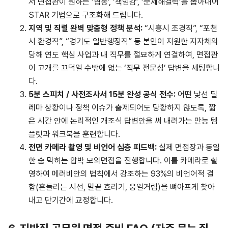
서 면접관이 원하는 ‘협동’, ‘책임감’, ‘문제해결력’을 뽑아내어
STAR 기법으로 구조화해 드립니다.
지역
및
직렬
완벽
맞춤형
정책
분석
:
“시흥시 조경직”, “포천
시 환경직”, “경기도 일반행정직” 등 본인이 지원한 지자체의
당해 연도 핵심 사업과 내 직무를 절묘하게 연결하여, 면접관
이 고개를 끄덕일 수밖에 없는 ‘직무 전문성’ 답변을 세팅합니
다.
5
분
스피치
/
사전조사서
15
분
완성
공식
전수
:
어떤 낯선 딜
레마 상황이나 정책 이슈가 출제되어도 당황하지 않도록, 짧
은 시간 안에 논리적인 개조식 답변안을 써 내려가는 만능 템
플릿과 워크북을 훈련합니다.
전면 카메라 촬영 및 비언어 심층 피드백:
실제 면접장과 동일
한 숨 막히는 압박 모의면접을 진행합니다. 이를 카메라로 촬
영하여 메러비안의 법칙에서 강조하는 93%의 비언어적 결
함(흔들리는 시선, 말끝 흐리기, 웅얼거림)을 뼈아프게 찾아
내고 단기간에 교정합니다.