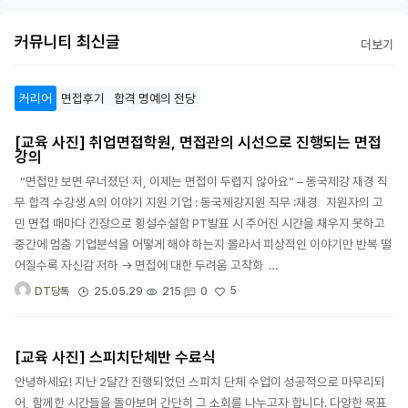
커뮤니티 최신글
더보기
커리어
면접후기
합격 명예의 전당
[교육 사진] 취업면접학원, 면접관의 시선으로 진행되는 면접
강의
“면접만 보면 무너졌던 저, 이제는 면접이 두렵지 않아요” – 동국제강 재경 직
무 합격 수강생 A의 이야기 지원 기업 : 동국제강지원 직무 :재경 지원자의 고
민 면접 때마다 긴장으로 횡설수설함 PT발표 시 주어진 시간을 채우지 못하고
중간에 멈춤 기업분석을 어떻게 해야 하는지 몰라서 피상적인 이야기만 반복 떨
어질수록 자신감 저하 → 면접에 대한 두려움 고착화 …
5
25.05.29
215
0
DT당톡
[교육 사진] 스피치단체반 수료식
안녕하세요! 지난 2달간 진행되었던 스피치 단체 수업이 성공적으로 마무리되
어, 함께한 시간들을 돌아보며 간단히 그 소회를 나누고자 합니다. 다양한 목표