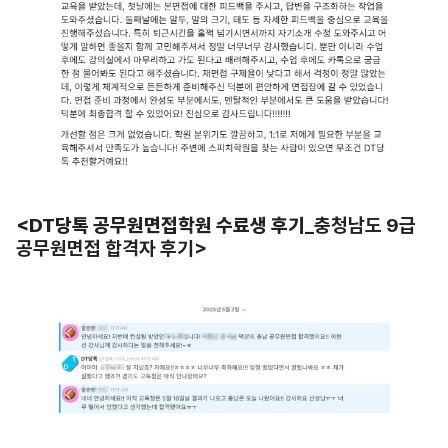
<DT당톡 공무원면접학원 수료생 후기
_충청남도 9급
공무원면접 합격자 후기>