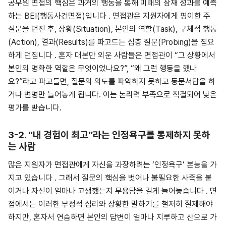
공무원 면접의 핵심은 과거의 행동을 통해 미래의 잠재 성과를 예측
하는 BEI(행동사건면접)입니다 . 면접관은 지원자에게 평이한 주
질문을 던진 후, 상황(Situation), 본인의 역할(Task), 구체적 행동
(Action), 결과(Results)를 파고드는 심층 질문(Probing)을 집요
하게 던집니다 . 혼자 대본만 외운 사람들은 면접관이 “그 상황에서
본인의 명확한 역할은 무엇이었나요?”, “왜 그런 행동을 했나
요?”라고 파고들면, 질문의 의도를 파악하지 못하고 동문서답을 하
거나 변명만 늘어놓게 됩니다. 이는 논리력 부족으로 직결되어 낮은
평가를 받습니다.
3-2. “내 경험이 최고”라는 인정욕구를 통제하지 못하
는 사람
많은 지원자가 면접관에게 자신을 과장하려는 ‘인정욕구’ 본능을 가
지고 있습니다 . 그래서 질문의 핵심을 벗어나 불필요한 사족을 붙
이거나 자신이 얼마나 고생했는지 무용담을 길게 늘어놓습니다 . 면
접에서는 이러한 부정적 심리와 장황한 말하기를 철저히 절제해야
하지만, 혼자서 연습하면 본인의 답변이 얼마나 지루하고 산으로 가