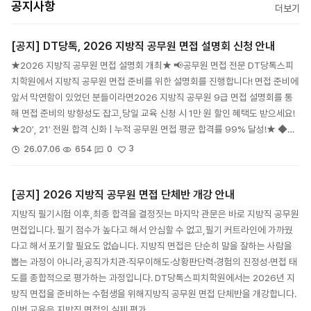
공지사항
더보기
[공지] DT당톡, 2026 지방직 공무원 면접 설명회 신청 안내
★2026 지방직 공무원 면접 설명회 개최★ 📢공무원 면접 전문 DT당톡스피
치학원에서 지방직 공무원 면접 준비를 위한 설명회를 진행합니다! 면접 준비에
앞서 막연함이 있었던 분들이라면2026 지방직 공무원 9급 면접 설명회를 통
해 면접 준비의 방향성도 잡고,당일 교육 신청 시 1만 원 할인 혜택도 받으세요!
★20′, 21′ 전원 합격 신화 | 누적 공무원 면접 평균 합격률 99% 달성!★ ◆…
3
26.07.06
654
0
[공지] 2026 지방직 공무원 면접 단체반 개강 안내
지방직 필기시험 이후,최종 합격을 결정짓는 마지막 관문은 바로 지방직 공무원
면접입니다. 필기 점수가 높다고 해서 안심할 수 없고,필기 커트라인에 가까웠
다고 해서 포기할 필요도 없습니다. 지방직 면접은 단순히 말을 잘하는 사람을
뽑는 과정이 아니라,공직가치관·직무이해도·상황판단력·경험의 진정성·면접 태
도를 종합적으로 평가하는 과정입니다. DT당톡스피치학원에서는 2026년 지
방직 면접을 준비하는 수험생을 위해지방직 공무원 면접 단체반을 개강합니다.
이번 교육은 지방직 면접의 실제 평가…