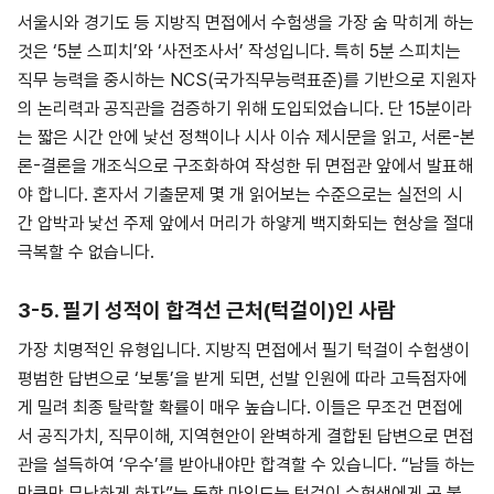
서울시와 경기도 등 지방직 면접에서 수험생을 가장 숨 막히게 하는
것은 ‘5분 스피치’와 ‘사전조사서’ 작성입니다. 특히 5분 스피치는
직무 능력을 중시하는 NCS(국가직무능력표준)를 기반으로 지원자
의 논리력과 공직관을 검증하기 위해 도입되었습니다. 단 15분이라
는 짧은 시간 안에 낯선 정책이나 시사 이슈 제시문을 읽고, 서론-본
론-결론을 개조식으로 구조화하여 작성한 뒤 면접관 앞에서 발표해
야 합니다. 혼자서 기출문제 몇 개 읽어보는 수준으로는 실전의 시
간 압박과 낯선 주제 앞에서 머리가 하얗게 백지화되는 현상을 절대
극복할 수 없습니다.
3-5. 필기 성적이 합격선 근처(턱걸이)인 사람
가장 치명적인 유형입니다. 지방직 면접에서 필기 턱걸이 수험생이
평범한 답변으로 ‘보통’을 받게 되면, 선발 인원에 따라 고득점자에
게 밀려 최종 탈락할 확률이 매우 높습니다. 이들은 무조건 면접에
서 공직가치, 직무이해, 지역현안이 완벽하게 결합된 답변으로 면접
관을 설득하여 ‘우수’를 받아내야만 합격할 수 있습니다. “남들 하는
만큼만 무난하게 하자”는 독학 마인드는 턱걸이 수험생에게 곧 불