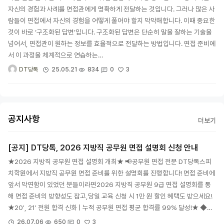
자신의 경험과 사례를 면접관에게 명확하게 전달하는 것입니다. 그러나 많은 사
람들이 면접에서 자신의 경험을 어떻게 풀어야 할지 막막해합니다. 이때 중요한
것이 바로 ‘구조화된 답변’입니다. 구조화된 답변은 단순히 말을 잘하는 기술을
넘어서, 면접관이 원하는 정보를 효율적으로 전달하는 방법입니다. 면접 준비에
서 이 과정을 체계적으로 연습하는…
3
25.05.21
834
0
DT당톡
공지사항
더보기
[공지] DT당톡, 2026 지방직 공무원 면접 설명회 신청 안내
★2026 지방직 공무원 면접 설명회 개최★ 📢공무원 면접 전문 DT당톡스피
치학원에서 지방직 공무원 면접 준비를 위한 설명회를 진행합니다! 면접 준비에
앞서 막연함이 있었던 분들이라면2026 지방직 공무원 9급 면접 설명회를 통
해 면접 준비의 방향성도 잡고,당일 교육 신청 시 1만 원 할인 혜택도 받으세요!
★20′, 21′ 전원 합격 신화 | 누적 공무원 면접 평균 합격률 99% 달성!★ ◆…
3
26.07.06
650
0