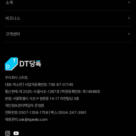
소개
비즈니스
고객센터
주식회사 스피토
대표: 박소연 | 사업자등록번호: 738-87-01745
통신판매:
제 2025-서울서초-1287호
| 학원등록번호: 제 14988호
본점: 서울특별시 서초구 잠원동 14-17 라전빌딩 3층
개인정보관리책임자: 문정원
전화번호: 0507-1358-1758 | 팩스: 0504-247-3991
제휴문의: ask@ispeeto.com