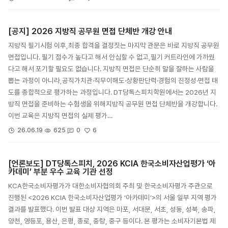
[공지] 2026 지방직 공무원 면접 단체반 개강 안내
지방직 필기시험 이후,최종 합격을 결정짓는 마지막 관문은 바로 지방직 공무원
면접입니다. 필기 점수가 높다고 해서 안심할 수 없고,필기 커트라인에 가까웠
다고 해서 포기할 필요도 없습니다. 지방직 면접은 단순히 말을 잘하는 사람을
뽑는 과정이 아니라,공직가치관·직무이해도·상황판단력·경험의 진정성·면접 태
도를 종합적으로 평가하는 과정입니다. DT당톡스피치학원에서는 2026년 지
방직 면접을 준비하는 수험생을 위해지방직 공무원 면접 단체반을 개강합니다.
이번 교육은 지방직 면접의 실제 평가…
6
26.06.19
625
0
[언론보도] DT당톡스피치, 2026 KCIA 한국소비자산업평가 ‘아
카데미’ 부분 우수 교육 기관 선정
KCA한국소비자평가가 대한소비자협의회 주최 및 한국소비자평가 주관으로
진행된 <2026 KCIA 한국소비자산업평가 ‘아카데미’>의 서울 일부 지역 평가
결과를 발표했다. 이번 발표 대상 지역은 마포, 서대문, 서초, 성동, 성북, 송파,
양천, 영등포, 용산, 은평, 종로, 중랑, 중구 등이다. 본 평가는 소비자기본법 제