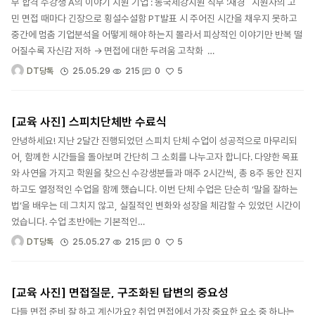
무 합격 수강생 A의 이야기 지원 기업 : 동국제강지원 직무 :재경 지원자의 고
민 면접 때마다 긴장으로 횡설수설함 PT발표 시 주어진 시간을 채우지 못하고
중간에 멈춤 기업분석을 어떻게 해야 하는지 몰라서 피상적인 이야기만 반복 떨
어질수록 자신감 저하 → 면접에 대한 두려움 고착화 …
5
25.05.29
215
0
DT당톡
[교육 사진] 스피치단체반 수료식
안녕하세요! 지난 2달간 진행되었던 스피치 단체 수업이 성공적으로 마무리되
어, 함께한 시간들을 돌아보며 간단히 그 소회를 나누고자 합니다. 다양한 목표
와 사연을 가지고 학원을 찾으신 수강생분들과 매주 2시간씩, 총 8주 동안 진지
하고도 열정적인 수업을 함께 했습니다. 이번 단체 수업은 단순히 ‘말을 잘하는
법’을 배우는 데 그치지 않고, 실질적인 변화와 성장을 체감할 수 있었던 시간이
었습니다. 수업 초반에는 기본적인…
5
25.05.27
215
0
DT당톡
[교육 사진] 면접질문, 구조화된 답변의 중요성
다들 면접 준비 잘 하고 계신가요? 취업 면접에서 가장 중요한 요소 중 하나는