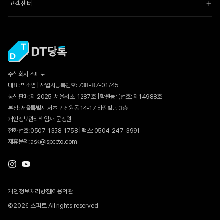
고객센터
주식회사 스피토
대표: 박소연 | 사업자등록번호: 738-87-01745
통신판매:
제 2025-서울서초-1287호
| 학원등록번호: 제 14988호
본점: 서울특별시 서초구 잠원동 14-17 라전빌딩 3층
개인정보관리책임자: 문정원
전화번호: 0507-1358-1758 | 팩스: 0504-247-3991
제휴문의: ask@ispeeto.com
개인정보처리방침
이용약관
©2026 스피토 All rights reserved