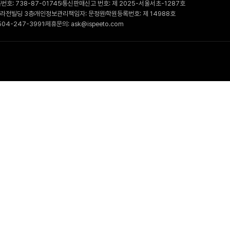
호: 738-87-01745
통신판매신고 번호: 제 2025-서울서초-1287호
 라전빌딩 3층
개인정보관리책임자: 문정원
학원등록번호: 제 14988호
504-247-3991
제휴문의: ask@ispeeto.com