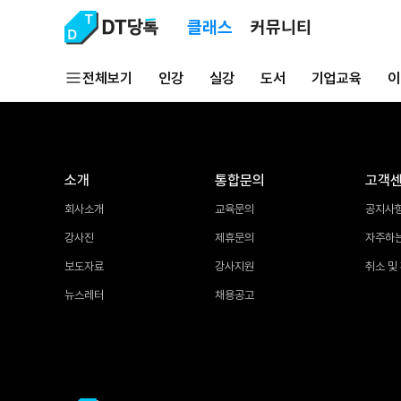
클래스
커뮤니티
전체보기
인강
실강
도서
기업교육
이
소개
통합문의
고객
회사소개
교육문의
공지사
강사진
제휴문의
자주하
보도자료
강사지원
취소 및
뉴스레터
채용공고