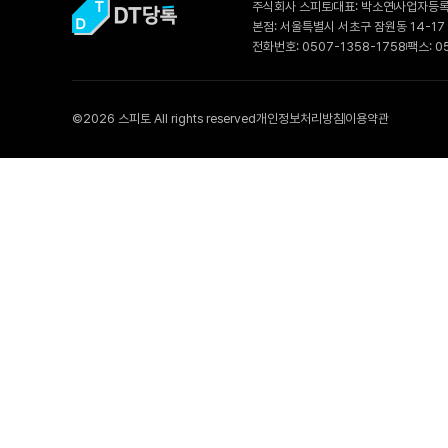
주식회사 스피토
대표: 박소연
사업자등록번
본점: 서울특별시 서초구 잠원동 14-17
전화번호: 0507-1358-1758
팩스: 0
©2026 스피토 All rights reserved
개인정보처리방침
이용약관