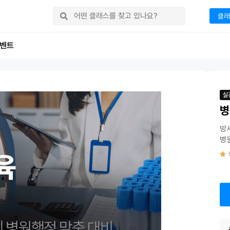
클래
벤트
실
병
방
병