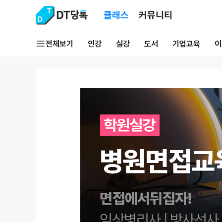
클래스
커뮤니티
전체보기
인강
실강
도서
기업교육
이