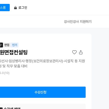
로그인
스룸
강사진
강사 지원하기
강
면접
인기
원면접컨설팅
사선사·임상병리사·행정(보건의료정보관리사)·시설직 등 지원
원 및 직무 맞춤 대비
5.0
(10)
수강신청