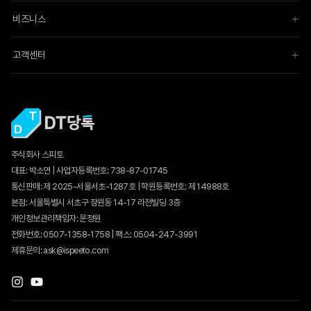
비즈니스
고객센터
주식회사 스피토
대표: 박소연 | 사업자등록번호: 738-87-01745
통신판매:
제 2025-서울서초-1287호
| 학원등록번호: 제 14988호
본점: 서울특별시 서초구 잠원동 14-17 라전빌딩 3층
개인정보관리책임자: 문정원
전화번호: 0507-1358-1758 | 팩스: 0504-247-3991
제휴문의: ask@ispeeto.com