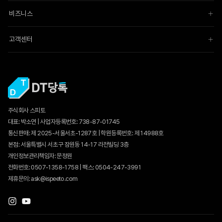
비즈니스
고객센터
주식회사 스피토
대표: 박소연 | 사업자등록번호: 738-87-01745
통신판매:
제 2025-서울서초-1287호
| 학원등록번호: 제 14988호
본점: 서울특별시 서초구 잠원동 14-17 라전빌딩 3층
개인정보관리책임자: 문정원
전화번호: 0507-1358-1758 | 팩스: 0504-247-3991
제휴문의: ask@ispeeto.com