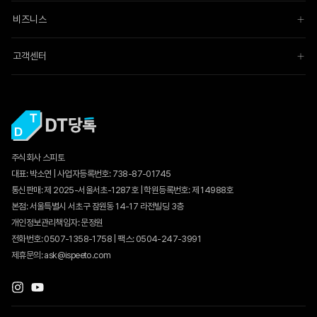
비즈니스
고객센터
주식회사 스피토
대표: 박소연 | 사업자등록번호: 738-87-01745
통신판매:
제 2025-서울서초-1287호
| 학원등록번호: 제 14988호
본점: 서울특별시 서초구 잠원동 14-17 라전빌딩 3층
개인정보관리책임자: 문정원
전화번호: 0507-1358-1758 | 팩스: 0504-247-3991
제휴문의: ask@ispeeto.com