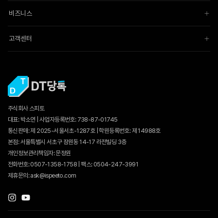
비즈니스
고객센터
주식회사 스피토
대표: 박소연 | 사업자등록번호: 738-87-01745
통신판매:
제 2025-서울서초-1287호
| 학원등록번호: 제 14988호
본점: 서울특별시 서초구 잠원동 14-17 라전빌딩 3층
개인정보관리책임자: 문정원
전화번호: 0507-1358-1758 | 팩스: 0504-247-3991
제휴문의: ask@ispeeto.com