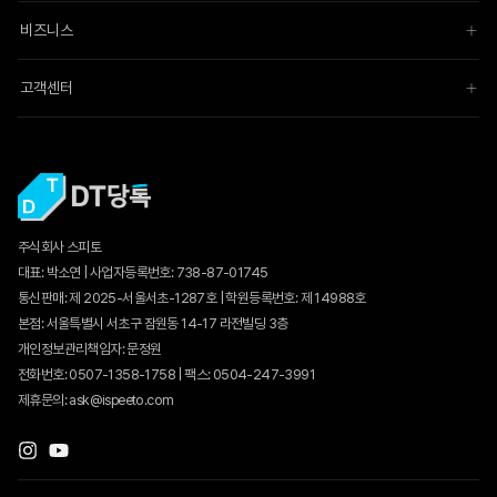
비즈니스
고객센터
주식회사 스피토
대표: 박소연 | 사업자등록번호: 738-87-01745
통신판매:
제 2025-서울서초-1287호
| 학원등록번호: 제 14988호
본점: 서울특별시 서초구 잠원동 14-17 라전빌딩 3층
개인정보관리책임자: 문정원
전화번호: 0507-1358-1758 | 팩스: 0504-247-3991
제휴문의: ask@ispeeto.com