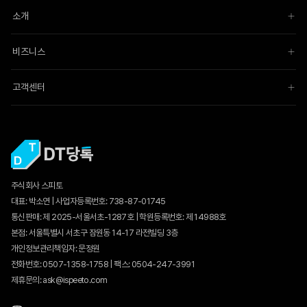
소개
비즈니스
고객센터
주식회사 스피토
대표: 박소연 | 사업자등록번호: 738-87-01745
통신판매:
제 2025-서울서초-1287호
| 학원등록번호: 제 14988호
본점: 서울특별시 서초구 잠원동 14-17 라전빌딩 3층
개인정보관리책임자: 문정원
전화번호: 0507-1358-1758 | 팩스: 0504-247-3991
제휴문의: ask@ispeeto.com