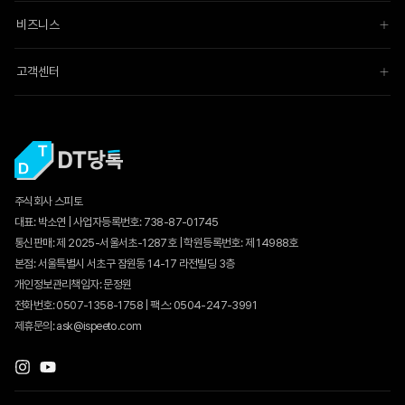
비즈니스
고객센터
주식회사 스피토
대표: 박소연 | 사업자등록번호: 738-87-01745
통신판매:
제 2025-서울서초-1287호
| 학원등록번호: 제 14988호
본점: 서울특별시 서초구 잠원동 14-17 라전빌딩 3층
개인정보관리책임자: 문정원
전화번호: 0507-1358-1758 | 팩스: 0504-247-3991
제휴문의: ask@ispeeto.com