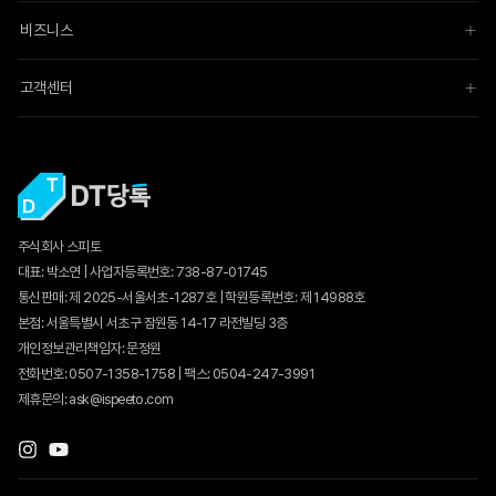
비즈니스
고객센터
주식회사 스피토
대표: 박소연 | 사업자등록번호: 738-87-01745
통신판매:
제 2025-서울서초-1287호
| 학원등록번호: 제 14988호
본점: 서울특별시 서초구 잠원동 14-17 라전빌딩 3층
개인정보관리책임자: 문정원
전화번호: 0507-1358-1758 | 팩스: 0504-247-3991
제휴문의: ask@ispeeto.com