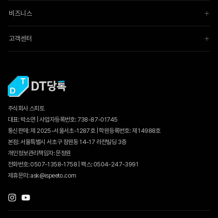
비즈니스
고객센터
주식회사 스피토
대표: 박소연 | 사업자등록번호: 738-87-01745
통신판매:
제 2025-서울서초-1287호
| 학원등록번호: 제 14988호
본점: 서울특별시 서초구 잠원동 14-17 라전빌딩 3층
개인정보관리책임자: 문정원
전화번호: 0507-1358-1758 | 팩스: 0504-247-3991
제휴문의: ask@ispeeto.com