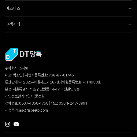
비즈니스
고객센터
주식회사 스피토
대표: 박소연 | 사업자등록번호: 738-87-01745
통신판매:
제 2025-서울서초-1287호
| 학원등록번호: 제 14988호
본점: 서울특별시 서초구 잠원동 14-17 라전빌딩 3층
개인정보관리책임자: 문정원
전화번호: 0507-1358-1758 | 팩스: 0504-247-3991
제휴문의: ask@ispeeto.com