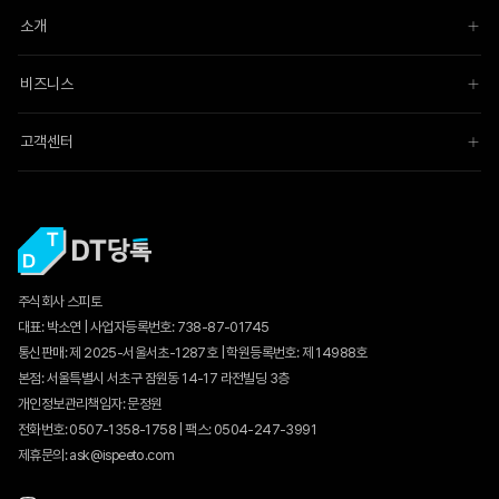
소개
비즈니스
고객센터
주식회사 스피토
대표: 박소연 | 사업자등록번호: 738-87-01745
통신판매:
제 2025-서울서초-1287호
| 학원등록번호: 제 14988호
본점: 서울특별시 서초구 잠원동 14-17 라전빌딩 3층
개인정보관리책임자: 문정원
전화번호: 0507-1358-1758 | 팩스: 0504-247-3991
제휴문의: ask@ispeeto.com