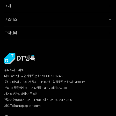
소개
비즈니스
고객센터
주식회사 스피토
대표: 박소연 | 사업자등록번호: 738-87-01745
통신판매:
제 2025-서울서초-1287호
| 학원등록번호: 제 14988호
본점: 서울특별시 서초구 잠원동 14-17 라전빌딩 3층
개인정보관리책임자: 문정원
전화번호: 0507-1358-1758 | 팩스: 0504-247-3991
제휴문의: ask@ispeeto.com