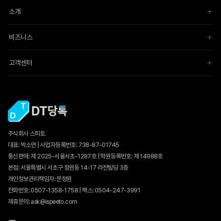
소개
비즈니스
고객센터
주식회사 스피토
대표: 박소연 | 사업자등록번호: 738-87-01745
통신판매:
제 2025-서울서초-1287호
| 학원등록번호: 제 14988호
본점: 서울특별시 서초구 잠원동 14-17 라전빌딩 3층
개인정보관리책임자: 문정원
전화번호: 0507-1358-1758 | 팩스: 0504-247-3991
제휴문의: ask@ispeeto.com