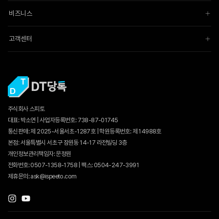
비즈니스
고객센터
주식회사 스피토
대표: 박소연 | 사업자등록번호: 738-87-01745
통신판매:
제 2025-서울서초-1287호
| 학원등록번호: 제 14988호
본점: 서울특별시 서초구 잠원동 14-17 라전빌딩 3층
개인정보관리책임자: 문정원
전화번호: 0507-1358-1758 | 팩스: 0504-247-3991
제휴문의: ask@ispeeto.com