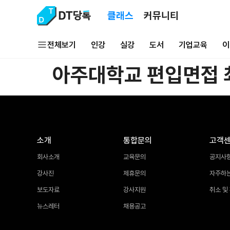
클래스
커뮤니티
전체보기
인강
실강
도서
기업교육
이
아주대학교 편입면접 
소개
통합문의
고객
회사소개
교육문의
공지사
강사진
제휴문의
자주하
보도자료
강사지원
취소 및
뉴스레터
채용공고