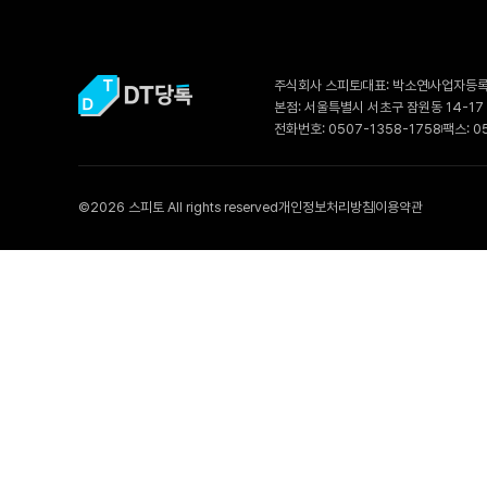
주식회사 스피토
대표: 박소연
사업자등록번
본점: 서울특별시 서초구 잠원동 14-17
전화번호: 0507-1358-1758
팩스: 0
©2026 스피토 All rights reserved
개인정보처리방침
이용약관