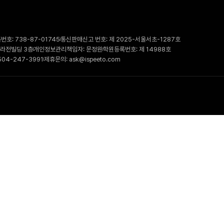
호: 738-87-01745
통신판매신고 번호: 제 2025-서울서초-1287호
 라전빌딩 3층
개인정보관리책임자: 문정원
학원등록번호: 제 14988호
504-247-3991
제휴문의: ask@ispeeto.com