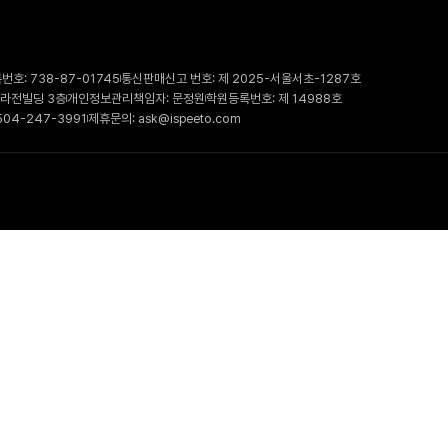
호: 738-87-01745
통신판매신고 번호: 제 2025-서울서초-1287호
 라전빌딩 3층
개인정보관리책임자: 문정원
학원등록번호: 제 14988호
504-247-3991
제휴문의: ask@ispeeto.com