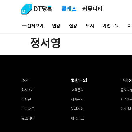
클래스
커뮤니티
전체보기
인강
실강
도서
기업교육
이
정서영
소개
통합문의
고객
회사소개
교육문의
공지사
강사진
제휴문의
자주하
보도자료
강사지원
취소 및
뉴스레터
채용공고