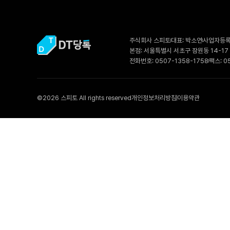
주식회사 스피토
대표: 박소연
사업자등록번
본점: 서울특별시 서초구 잠원동 14-17
전화번호: 0507-1358-1758
팩스: 0
©2026 스피토 All rights reserved
개인정보처리방침
이용약관