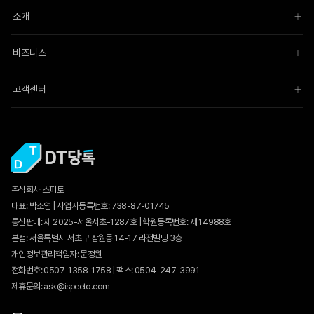
소개
비즈니스
고객센터
주식회사 스피토
대표: 박소연 | 사업자등록번호: 738-87-01745
통신판매:
제 2025-서울서초-1287호
| 학원등록번호: 제 14988호
본점: 서울특별시 서초구 잠원동 14-17 라전빌딩 3층
개인정보관리책임자: 문정원
전화번호: 0507-1358-1758 | 팩스: 0504-247-3991
제휴문의: ask@ispeeto.com