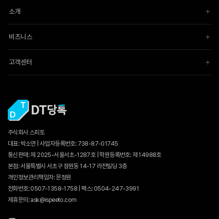
소개
비즈니스
고객센터
주식회사 스피토
대표: 박소연 | 사업자등록번호: 738-87-01745
통신판매:
제 2025-서울서초-1287호
| 학원등록번호: 제 14988호
본점: 서울특별시 서초구 잠원동 14-17 라전빌딩 3층
개인정보관리책임자: 문정원
전화번호: 0507-1358-1758 | 팩스: 0504-247-3991
제휴문의: ask@ispeeto.com