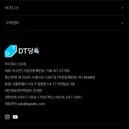
비즈니스
고객센터
주식회사 스피토
대표: 박소연 | 사업자등록번호: 738-87-01745
통신판매:
제 2025-서울서초-1287호
| 학원등록번호: 제 14988호
본점: 서울특별시 서초구 잠원동 14-17 라전빌딩 3층
개인정보관리책임자: 문정원
전화번호: 0507-1358-1758 | 팩스: 0504-247-3991
제휴문의: ask@ispeeto.com