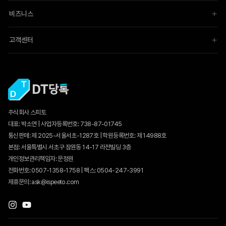
비즈니스
고객센터
주식회사 스피토
대표: 박소연 | 사업자등록번호: 738-87-01745
통신판매:
제 2025-서울서초-1287호
| 학원등록번호: 제 14988호
본점: 서울특별시 서초구 잠원동 14-17 라전빌딩 3층
개인정보관리책임자: 문정원
전화번호: 0507-1358-1758 | 팩스: 0504-247-3991
제휴문의: ask@ispeeto.com