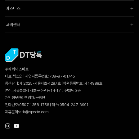
비즈니스
고객센터
주식회사 스피토
대표: 박소연 | 사업자등록번호: 738-87-01745
통신판매:
제 2025-서울서초-1287호
| 학원등록번호: 제 14988호
본점: 서울특별시 서초구 잠원동 14-17 라전빌딩 3층
개인정보관리책임자: 문정원
전화번호: 0507-1358-1758 | 팩스: 0504-247-3991
제휴문의: ask@ispeeto.com