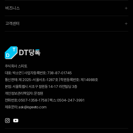
비즈니스
고객센터
주식회사 스피토
대표: 박소연 | 사업자등록번호: 738-87-01745
통신판매:
제 2025-서울서초-1287호
| 학원등록번호: 제 14988호
본점: 서울특별시 서초구 잠원동 14-17 라전빌딩 3층
개인정보관리책임자: 문정원
전화번호: 0507-1358-1758 | 팩스: 0504-247-3991
제휴문의: ask@ispeeto.com