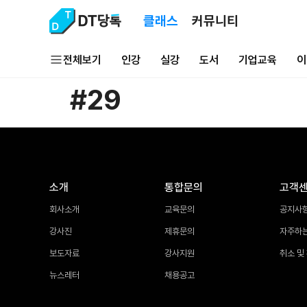
클래스
커뮤니티
전체보기
인강
실강
도서
기업교육
이
#29
소개
통합문의
고객
회사소개
교육문의
공지사
강사진
제휴문의
자주하
보도자료
강사지원
취소 및
뉴스레터
채용공고