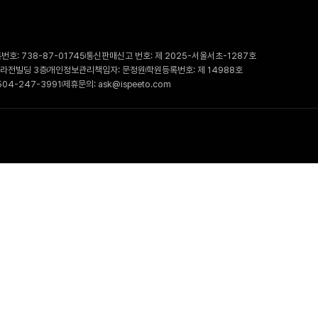
호: 738-87-01745
통신판매신고 번호: 제 2025-서울서초-1287호
 라전빌딩 3층
개인정보관리책임자: 문정원
학원등록번호: 제 14988호
504-247-3991
제휴문의: ask@ispeeto.com