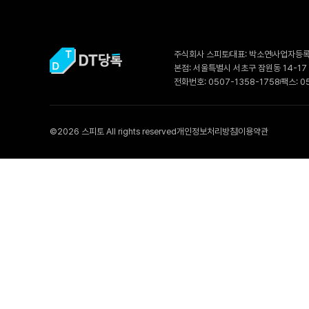
주식회사 스피토
대표: 박소연
사업자등록번
본점: 서울특별시 서초구 잠원동 14-17
전화번호: 0507-1358-1758
팩스: 0
©2026 스피토 All rights reserved
개인정보처리방침
이용약관