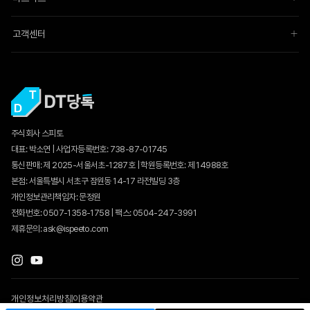
10-7 산림자원 및 조경
10-8. 지적
고객센터
10-9. 간호
10-10. 운전
10-11. 기계
11. 면접스피치의 이해
11-1. 신뢰감을 주는 비언어 사용법
주식회사 스피토
11-2. 자신감을 보여주는 목소리 사용법
대표: 박소연 | 사업자등록번호: 738-87-01745
11-3. 면접스터디 활용법
통신판매: 제 2025-서울서초-1287호 | 학원등록번호: 제 14988호
12. 지방직공무원면접 워크북
본점: 서울특별시 서초구 잠원동 14-17 라전빌딩 3층
12-1. 개별면접 워크북
개인정보관리책임자: 문정원
12-2. 5분스피치 워크북
전화번호: 0507-1358-1758 | 팩스: 0504-247-3991
제휴문의: ask@ispeeto.com
개인정보처리방침
이용약관