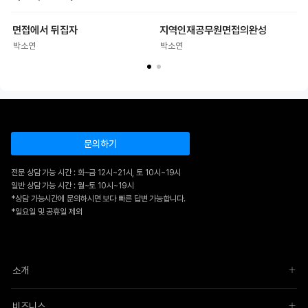
7-4. 지자체별 주요업무 계획
면접에서 뒤집자
지역인재공무원면접의완성
7-5. 시책 질문 답변 케이스
박소연
박소연
7-6. 경기도정 일반 현황
8. 사회 이슈 대비
8-1. 올해 달라지는 정책
8-2. 최근 사회 이슈 현황 이해하기
8-3. 사회 이슈 질문 답변 예시
문의하기
9. 무엇입니까? 유형 질문 대비
9-1. 그외 다양한 질문 예시
전문 상담 가능 시간 : 화~금 12시~21시, 토 10시~19시
9-2. 면접 답변 예시
일반 상담 가능 시간 : 월~토 10시~19시
*상담 가능시간에 문의하시면 보다 빠른 답변 가능합니다.
10. 직렬별 기출질문
*일요일 및 공휴일 제외
10-1. 일반행정
10-2. 지방세
10-3. 전산
소개
10-4. 사회복지
10-5. 방호
10-6. 전기직
비즈니스