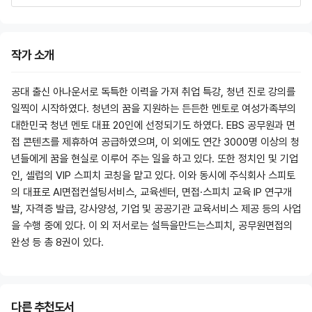
5. 5분스피치
5-1. 5분스피치 도입배경
5-2. 5분스피치 진행 방식
작가 소개
5-3. 5분스피치 최근 기출 주제
5-4. 5분스피치 발표 내용 구조화 공식
공대 출신 아나운서로 독특한 이력을 가져 취업 특강, 청년 진로 강의를
5-5. 방안 도출
일찍이 시작하였다. 청년의 꿈을 지원하는 든든한 멘토로 여성가족부의
5-6. 5분스피치 준비법
대한민국 청년 멘토 대표 20인에 선정되기도 하였다. EBS 공무원과 면
5-7. 주제별 실제 적용 사례
접 콘텐츠를 제휴하여 공급하였으며, 이 외에도 연간 3000명 이상의 청
5-8. 5분스피치 후속 질의응답 대처법
년들에게 꿈을 현실로 이루어 주는 일을 하고 있다. 또한 정치인 및 기업
6. 상황질문 대비
인, 셀럽의 VIP 스피치 코칭을 맡고 있다. 이와 동시에 주식회사 스피토
6-1. S.I 상황면접이란
의 대표로 AI면접컨설팅서비스, 교육센터, 면접·스피치 교육 IP 연구개
6-2. 상황질문 3가지 유형
발, 자격증 발급, 강사양성, 기업 및 공공기관 교육서비스 제공 등의 사업
6-3. 공직자 민원응대 메뉴얼 살펴보기
을 수행 중에 있다. 이 외 저서로는 설득을만드는스피치, 공무원면접의
6-4. 실제 상황질문 케이스 및 답변 예시
완성 등 총 8권이 있다.
7. 지역현안 이해하기
7-1. 지역현안 관련 질문 예시
7-2. 서울시 일반 현황
다른 추천도서
7-3. 서울시 주요 사이트 및 시 산하 공공기관 현황