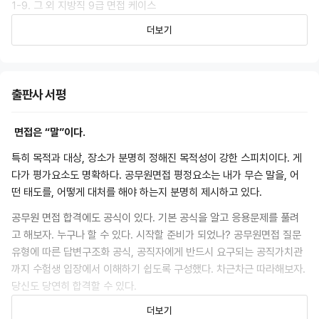
1-9. 그 외 지방직 9급 면접 케이스
더보기
2. 공무원면접의 기초 다듬기
2-1. 공직가치관의 이해
2-2. 공직가치관 관련 빈출질문과 답변 예시
3. 경험질문 대비
출판사 서평
3-1. B.E.I면접
3-2. 공무원면접의 경험 질문 예시
면접은 “말”이다.
3-3. 공무원면접에서 반드시 필요한 경험 사례
특히 목적과 대상, 장소가 분명히 정해진 목적성이 강한 스피치이다. 게
3-4. 경험 발굴하는 법
다가 평가요소도 명확하다. 공무원면접 평정요소는 내가 무슨 말을, 어
3-5. 경험 정리하는 법
떤 태도를, 어떻게 대처를 해야 하는지 분명히 제시하고 있다.
3-6. 질문에 따른 경험 사례 매칭법
공무원 면접 합격에도 공식이 있다. 기본 공식을 알고 응용문제를 풀려
4. 필수질문 대비
고 해보자. 누구나 할 수 있다. 시작할 준비가 되었나? 공무원면접 질문
4-1. 1분 자기소개
유형에 따른 답변구조화 공식, 공직자에게 반드시 요구되는 공직가치관
4-2. 지원동기
까지 수험생 입장에서 이해하기 쉽도록 구성했다. 차근차근 따라해보자.
4-3. 성격의 장단점
당신도 당연히 합격할 수 있다.
4-4. 입직 후 계획
4-5. 마지막 할 말
더보기