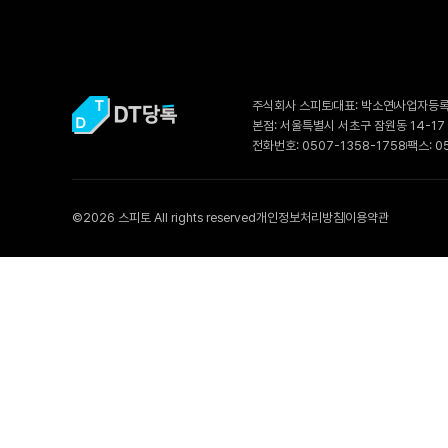
주식회사 스피토
대표: 박소연
사업자등록번
본점: 서울특별시 서초구 잠원동 14-17
전화번호: 0507-1358-1758
팩스: 0
©2026 스피토 All rights reserved
개인정보처리방침
이용약관