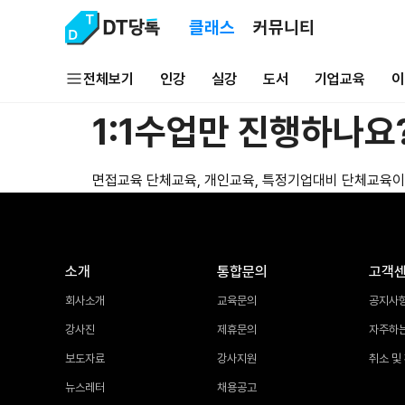
클래스
커뮤니티
전체보기
인강
실강
도서
기업교육
이
1:1수업만 진행하나요
면접교육 단체교육, 개인교육, 특정기업대비 단체교육이 
소개
통합문의
고객
회사소개
교육문의
공지사
강사진
제휴문의
자주하
보도자료
강사지원
취소 및
뉴스레터
채용공고