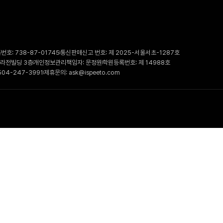
호: 738-87-01745
통신판매신고 번호: 제 2025-서울서초-1287호
 라전빌딩 3층
개인정보관리책임자: 문정원
학원등록번호: 제 14988호
504-247-3991
제휴문의: ask@ispeeto.com