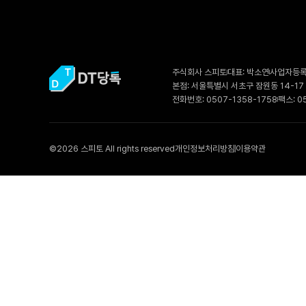
주식회사 스피토
대표: 박소연
사업자등록번
본점: 서울특별시 서초구 잠원동 14-17
전화번호: 0507-1358-1758
팩스: 0
©2026 스피토 All rights reserved
개인정보처리방침
이용약관