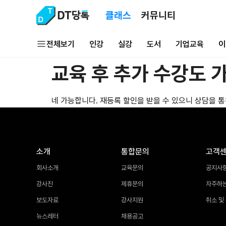
클래스
커뮤니티
전체보기
인강
실강
도서
기업교육
이
교육 후 추가 수강도 
네 가능합니다. 재등록 할인을 받을 수 있으니 상담을 
소개
통합문의
고객
회사소개
교육문의
공지사
강사진
제휴문의
자주하
보도자료
강사지원
취소 및
뉴스레터
채용공고