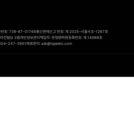
호: 738-87-01745
통신판매신고 번호: 제 2025-서울서초-1287호
 라전빌딩 3층
개인정보관리책임자: 문정원
학원등록번호: 제 14988호
504-247-3991
제휴문의: ask@ispeeto.com