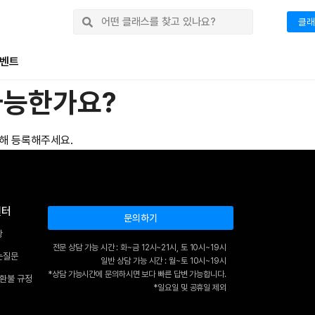
클래
벤트
가능한가요?
통해 등록해주세요.
센터
문의하기
항
전문 상담 가능 시간 : 화~금 12시~21시, 토 10시~19시
는질문
일반 상담 가능 시간 : 월~토 10시~19시
*상담 가능시간에 문의하시면 보다 빠른 답변 가능합니다.
 환불 규정
*일요일 및 공휴일 제외