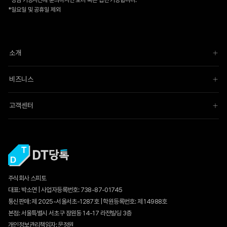
*상담 가능시간에 문의하시면 보다 빠른 답변 가능합니다.
*일요일 및 공휴일 제외
소개
비즈니스
고객센터
주식회사 스피토
대표: 박소연 | 사업자등록번호: 738-87-01745
통신판매:
제 2025-서울서초-1287호
| 학원등록번호: 제 14988호
본점: 서울특별시 서초구 잠원동 14-17 라전빌딩 3층
개인정보관리책임자: 문정원