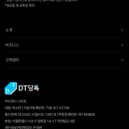
*상담 가능시간에 문의하시면 보다 빠른 답변 가능합니다.
*일요일 및 공휴일 제외
소개
비즈니스
고객센터
주식회사 스피토
대표: 박소연 | 사업자등록번호: 738-87-01745
통신판매:
제 2025-서울서초-1287호
| 학원등록번호: 제 14988호
본점: 서울특별시 서초구 잠원동 14-17 라전빌딩 3층
개인정보관리책임자: 문정원