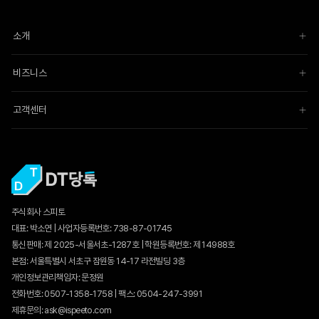
소개
비즈니스
고객센터
주식회사 스피토
대표: 박소연 | 사업자등록번호: 738-87-01745
통신판매:
제 2025-서울서초-1287호
| 학원등록번호: 제 14988호
본점: 서울특별시 서초구 잠원동 14-17 라전빌딩 3층
개인정보관리책임자: 문정원
전화번호: 0507-1358-1758 | 팩스: 0504-247-3991
제휴문의: ask@ispeeto.com