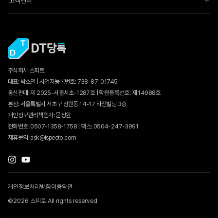
고객센터
주식회사 스피토
대표: 박소연 | 사업자등록번호: 738-87-01745
통신판매:
제 2025-서울서초-1287호
| 학원등록번호: 제 14988호
본점: 서울특별시 서초구 잠원동 14-17 라전빌딩 3층
개인정보관리책임자: 문정원
전화번호: 0507-1358-1758 | 팩스: 0504-247-3991
제휴문의: ask@ispeeto.com
개인정보처리방침
이용약관
©2026 스피토 All rights reserved