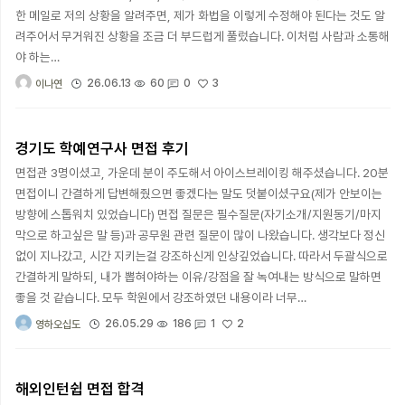
한 메일로 저의 상황을 알려주면, 제가 화법을 이렇게 수정해야 된다는 것도 알
려주어서 무거워진 상황을 조금 더 부드럽게 풀렀습니다. 이처럼 사람과 소통해
야 하는…
3
26.06.13
60
0
이나연
경기도 학예연구사 면접 후기
면접관 3명이셨고, 가운데 분이 주도해서 아이스브레이킹 해주셨습니다. 20분
면접이니 간결하게 답변해줬으면 좋겠다는 말도 덧붙이셨구요(제가 안보이는
방향에 스톱워치 있었습니다) 면접 질문은 필수질문(자기소개/지원동기/마지
막으로 하고싶은 말 등)과 공무원 관련 질문이 많이 나왔습니다. 생각보다 정신
없이 지나갔고, 시간 지키는걸 강조하신게 인상깊었습니다. 따라서 두괄식으로
간결하게 말하되, 내가 뽑혀야하는 이유/강점을 잘 녹여내는 방식으로 말하면
좋을 것 같습니다. 모두 학원에서 강조하였던 내용이라 너무…
2
26.05.29
186
1
영하오십도
해외인턴쉽 면접 합격