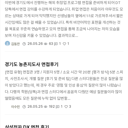
이번에 경기도에서 진행하는 해외 취창업 프로그램 면접을 준비하게 되어 DT
당톡에서 면접 강의를 수강하게 되었습니다. 취업 면접은 처음이라 아무것도 모
르는 상태로 가게 되어 막막했지만 선생님들이 옆에서 1:1로 가르쳐주셔서 짧은
시간임에도 많은 걸 배울 수 있었습니다. 특히 비언어적인 표현을 개선하는 것
을 목표로 꾸준히 연습하였고 모의 면접을 통해 조금씩 나아지는 저의 모습을
보며 자신감을 키울 수 있었습니다. 결과적으로…
1
26.05.26
63
1
김동찬
경기도 농촌지도사 면접후기
[면접 유형] 면접관 3명 / 지원자 5명 / 소요 시간 약 20분 [평가 방식] 5분 스피
치, 사전조사서, 개별 질문 [후기 및 준비 팁] 다른 스터디원들은 전공 질문을 많
이 받았다고 했는데, 제 경우 주로 ‘경험 및 인성 중심’의 질문이 많이 나왔습니
다. 다행히 학원(당톡)과 면접 스터디에서 꼼꼼히 다뤘던 예상 질문들이라 많이
떨렸음에도 모든 질문에 누락 없이 답변할…
3
26.05.25
192
1
이수민
삼성전자 DX 면접 후기