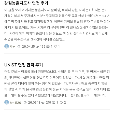
강원농촌지도사 면접 후기
이 글을 보시고 계시는 농촌지도사 준비생, 특히나 강원 지역 준비하시는 분?
가격이 비싸서 주저하시는 분? 주저말고 당톡으로 교육신청 하세요! 저는 24년
에도 당톡에서 배우고 합격했었구요. 이번엔 기억을 되살려 혼자 준비할까 하다
가 다시 또 왔어요. 저는 서지은 강사님께 원데이 클래스 3시간 수업을 들었는
데, 시간이 언제 이렇게 흘렀나 싶을 정도로 핵심만 짚어주시면서도 재미있게
수업을 해주셨구요. 3시간이 지나갈 즈음엔…
1
26.04.15
199
1
주누
UNIST 면접 합격 후기
면접 준비는 당톡을 통해 진행했습니다. 수업은 총 두 번으로, 첫 번째는 이론 강
의, 두 번째는 실전 면접 연습으로 이루어져 있었습니다. 사실 처음에는 면접 학
원을 굳이 다녀야 할까 하는 생각이 있었습니다. 혼자 준비해도 충분하지 않을
까 싶었고, 제가 응시한 면접 유형이 전공 지식을 묻는 경우도 있어 시간 대비 효
율이 떨어질 수도 있다고 판단했기 때문입니다. 그럼에도 불구하고 제3자의…
2
26.03.18
219
1
hm1120