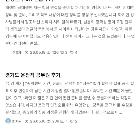
태생이 공대생인 저는 항상 면접을 준비할 때 기존의 경험이나 프로젝트에 대한
정리 및 준비, 그리고 직무 내용에 대한 정리를 항상 우선시했습니다. 하지만 강
사님들께서 강조하신 스피치 시의 말의 빠르기, 발음의 정확성 등이 교정 전후
에 생각보다 전달력 측면에서 큰 차이를 나타낸다는 것을 깨닫게 되었고, 이를
염두에 두며 면접에도 적용하였더니 전후 차이가 크다는 것을 느꼈습니다. 무엇
보다 컨디션이 면접…
4
26.05.18
126
3
오윤제
경기도 운전직 공무원 후기
[수강 계기] “촉박했던 시간, 신뢰로 선택한 DT당톡” 필기 합격자 발표 공식 발
표 이후 면접까지 남은 시간이 정말 얼마 없었습니다. 촉박한 시간 때문에 불안
감이 컸고, ‘과연 이 짧은 기간 안에 면접 준비를 끝낼 수 있을까?’ 하는 걱정이
앞섰습니다. 하지만 운전직 면접으로 워낙 유명한 DT당톡을 믿고 바로 수강을
결심했고, 총 3회의 집중 과정을 진행하게 되었습니다. 결과적으로 이…
2
26.05.16
239
1
최지원