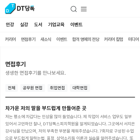
인강
실강
도서
기업교육
이벤트
커리어
면접후기
새소식
이벤트
합격 명예의 전당
커리어 칼럼
미디어
면접후기
생생한 면접후기를 만나보세요.
전체
공무원 면접
취업면접
대학면접
차가운 저의 말을 부드럽게 만들어준 곳
저는 평소에 차갑다는 인상을 많이 들었습니다. 제 직업이 서비스 업무도 일부
있어서 고민하던 찰나, DT당톡스피치학원을 알게되었습니다. 그곳에서 서지은
강사님을 만났으며, 저의 부족한 부분을 채워주셨습니다. 7회차로 구성된 수업
으로 부드럽게 말하는법, 표정, 상악소리등 이론과 실습을 알려주셨습니다. 또