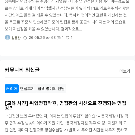
당톡에서 면접 강의를 수강하게 되었습니다. 취업 면접은 처음이라 아무것도 모
르는 상태로 가게 되어 막막했지만 선생님들이 옆에서 1:1로 가르쳐주셔서 짧은
시간임에도 많은 걸 배울 수 있었습니다. 특히 비언어적인 표현을 개선하는 것
을 목표로 꾸준히 연습하였고 모의 면접을 통해 조금씩 나아지는 저의 모습을
보며 자신감을 키울 수 있었습니다. 결과적으로…
1
26.05.26
63
1
김동찬
커뮤니티 최신글
더보기
커리어
면접후기
합격 명예의 전당
[교육 사진] 취업면접학원, 면접관의 시선으로 진행되는 면접
강의
“면접만 보면 무너졌던 저, 이제는 면접이 두렵지 않아요” – 동국제강 재경 직
무 합격 수강생 A의 이야기 지원 기업 : 동국제강지원 직무 :재경 지원자의 고
민 면접 때마다 긴장으로 횡설수설함 PT발표 시 주어진 시간을 채우지 못하고