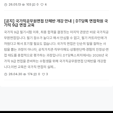
4
26.05.13
103
0
[공지] 국가직공무원면접 단체반 개강 안내｜DT당톡 면접학원 국
가직 9급 면접 교육
국가직 9급 필기시험 이후, 최종 합격을 결정짓는 마지막 관문은 바로 국가직공
무원면접입니다. 필기 점수가 높다고 해서 안심할 수 없고, 필기 커트라인에 가
까웠다고 해서 포기할 필요도 없습니다. 국가직 면접은 단순히 말을 잘하는 사
람을 뽑는 과정이 아니라, 공직가치관·직무이해도·상황판단력·경험의 진정성·면
접 태도를 종합적으로 평가하는 과정입니다. DT당톡스피치에서는 2026년 국
가직 9급 면접을 준비하는 수험생을 위해 국가직공무원면접 단체반을 개강합
니다.이번 교육은 국가직 면접의 실제…
3
26.04.30
174
0