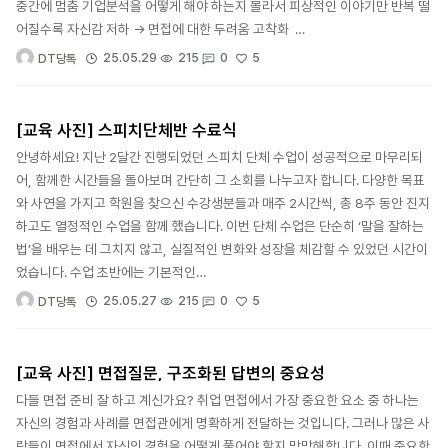
중간에 멈춤 기업분석을 어떻게 해야 하는지 몰라서 피상적인 이야기만 반복 떨
어질수록 자신감 저하 → 면접에 대한 두려움 고착화 …
5
25.05.29
215
0
DT당톡
[교육 사진] 스피치단체반 수료식
안녕하세요! 지난 2달간 진행되었던 스피치 단체 수업이 성공적으로 마무리되
어, 함께한 시간들을 돌아보며 간단히 그 소회를 나누고자 합니다. 다양한 목표
와 사연을 가지고 학원을 찾으신 수강생분들과 매주 2시간씩, 총 8주 동안 진지
하고도 열정적인 수업을 함께 했습니다. 이번 단체 수업은 단순히 ‘말을 잘하는
법’을 배우는 데 그치지 않고, 실질적인 변화와 성장을 체감할 수 있었던 시간이
었습니다. 수업 초반에는 기본적인…
5
25.05.27
215
0
DT당톡
[교육 사진] 면접질문, 구조화된 답변의 중요성
다들 면접 준비 잘 하고 계신가요? 취업 면접에서 가장 중요한 요소 중 하나는
자신의 경험과 사례를 면접관에게 명확하게 전달하는 것입니다. 그러나 많은 사
람들이 면접에서 자신의 경험을 어떻게 풀어야 할지 막막해합니다. 이때 중요한