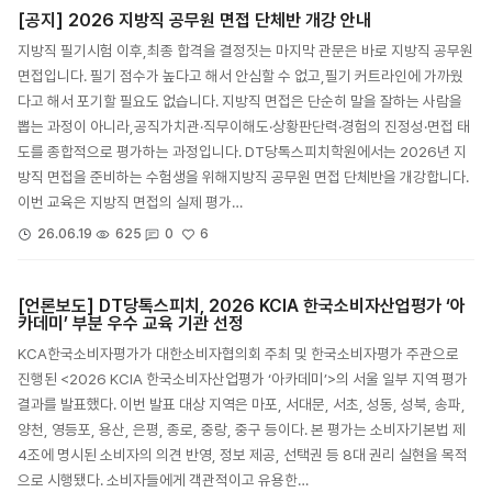
[공지] 2026 지방직 공무원 면접 단체반 개강 안내
지방직 필기시험 이후,최종 합격을 결정짓는 마지막 관문은 바로 지방직 공무원
면접입니다. 필기 점수가 높다고 해서 안심할 수 없고,필기 커트라인에 가까웠
다고 해서 포기할 필요도 없습니다. 지방직 면접은 단순히 말을 잘하는 사람을
뽑는 과정이 아니라,공직가치관·직무이해도·상황판단력·경험의 진정성·면접 태
도를 종합적으로 평가하는 과정입니다. DT당톡스피치학원에서는 2026년 지
방직 면접을 준비하는 수험생을 위해지방직 공무원 면접 단체반을 개강합니다.
이번 교육은 지방직 면접의 실제 평가…
6
26.06.19
625
0
[언론보도] DT당톡스피치, 2026 KCIA 한국소비자산업평가 ‘아
카데미’ 부분 우수 교육 기관 선정
KCA한국소비자평가가 대한소비자협의회 주최 및 한국소비자평가 주관으로
진행된 <2026 KCIA 한국소비자산업평가 ‘아카데미’>의 서울 일부 지역 평가
결과를 발표했다. 이번 발표 대상 지역은 마포, 서대문, 서초, 성동, 성북, 송파,
양천, 영등포, 용산, 은평, 종로, 중랑, 중구 등이다. 본 평가는 소비자기본법 제
4조에 명시된 소비자의 의견 반영, 정보 제공, 선택권 등 8대 권리 실현을 목적
으로 시행됐다. 소비자들에게 객관적이고 유용한…