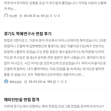
려주어서 무거워진 상황을 조금 더 부드럽게 풀렀습니다. 이처럼 사람과 소통해
야 하는…
3
26.06.13
60
0
이나연
경기도 학예연구사 면접 후기
면접관 3명이셨고, 가운데 분이 주도해서 아이스브레이킹 해주셨습니다. 20분
면접이니 간결하게 답변해줬으면 좋겠다는 말도 덧붙이셨구요(제가 안보이는
방향에 스톱워치 있었습니다) 면접 질문은 필수질문(자기소개/지원동기/마지
막으로 하고싶은 말 등)과 공무원 관련 질문이 많이 나왔습니다. 생각보다 정신
없이 지나갔고, 시간 지키는걸 강조하신게 인상깊었습니다. 따라서 두괄식으로
간결하게 말하되, 내가 뽑혀야하는 이유/강점을 잘 녹여내는 방식으로 말하면
좋을 것 같습니다. 모두 학원에서 강조하였던 내용이라 너무…
2
26.05.29
185
1
영하오십도
해외인턴쉽 면접 합격
이번에 경기도에서 진행하는 해외 취창업 프로그램 면접을 준비하게 되어 DT