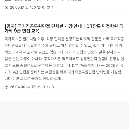
4
26.05.13
100
0
[공지] 국가직공무원면접 단체반 개강 안내｜DT당톡 면접학원 국
가직 9급 면접 교육
국가직 9급 필기시험 이후, 최종 합격을 결정짓는 마지막 관문은 바로 국가직공
무원면접입니다. 필기 점수가 높다고 해서 안심할 수 없고, 필기 커트라인에 가
까웠다고 해서 포기할 필요도 없습니다. 국가직 면접은 단순히 말을 잘하는 사
람을 뽑는 과정이 아니라, 공직가치관·직무이해도·상황판단력·경험의 진정성·면
접 태도를 종합적으로 평가하는 과정입니다. DT당톡스피치에서는 2026년 국
가직 9급 면접을 준비하는 수험생을 위해 국가직공무원면접 단체반을 개강합
니다.이번 교육은 국가직 면접의 실제…
3
26.04.30
171
0