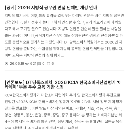
[공지] 2026 지방직 공무원 면접 단체반 개강 안내
지방직 필기시험 이후,최종 합격을 결정짓는 마지막 관문은 바로 지방직 공무원
면접입니다. 필기 점수가 높다고 해서 안심할 수 없고,필기 커트라인에 가까웠
다고 해서 포기할 필요도 없습니다. 지방직 면접은 단순히 말을 잘하는 사람을
뽑는 과정이 아니라,공직가치관·직무이해도·상황판단력·경험의 진정성·면접 태
도를 종합적으로 평가하는 과정입니다. DT당톡스피치학원에서는 2026년 지
방직 면접을 준비하는 수험생을 위해지방직 공무원 면접 단체반을 개강합니다.
이번 교육은 지방직 면접의 실제 평가…
6
26.06.19
621
0
[언론보도] DT당톡스피치, 2026 KCIA 한국소비자산업평가 ‘아
카데미’ 부분 우수 교육 기관 선정
KCA한국소비자평가가 대한소비자협의회 주최 및 한국소비자평가 주관으로
진행된 <2026 KCIA 한국소비자산업평가 ‘아카데미’>의 서울 일부 지역 평가
결과를 발표했다. 이번 발표 대상 지역은 마포, 서대문, 서초, 성동, 성북, 송파,
양천, 영등포, 용산, 은평, 종로, 중랑, 중구 등이다. 본 평가는 소비자기본법 제
4조에 명시된 소비자의 의견 반영, 정보 제공, 선택권 등 8대 권리 실현을 목적
으로 시행됐다. 소비자들에게 객관적이고 유용한…