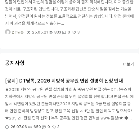
람들이 면접에서 자신의 경험을 어떻게 풀어야 할지 막막해합니다. 이때 중요한
것이 바로 ‘구조화된 답변’입니다. 구조화된 답변은 단순히 말을 잘하는 기술을
넘어서, 면접관이 원하는 정보를 효율적으로 전달하는 방법입니다. 면접 준비에
서 이 과정을 체계적으로 연습하는…
3
25.05.21
833
0
DT당톡
공지사항
더보기
[공지] DT당톡, 2026 지방직 공무원 면접 설명회 신청 안내
★2026 지방직 공무원 면접 설명회 개최★ 📢공무원 면접 전문 DT당톡스피
치학원에서 지방직 공무원 면접 준비를 위한 설명회를 진행합니다! 면접 준비에
앞서 막연함이 있었던 분들이라면2026 지방직 공무원 9급 면접 설명회를 통
해 면접 준비의 방향성도 잡고,당일 교육 신청 시 1만 원 할인 혜택도 받으세요!
★20′, 21′ 전원 합격 신화 | 누적 공무원 면접 평균 합격률 99% 달성!★ ◆…
3
26.07.06
650
0