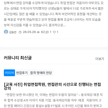
당톡에서 면접 강의를 수강하게 되었습니다. 취업 면접은 처음이라 아무것도 모
르는 상태로 가게 되어 막막했지만 선생님들이 옆에서 1:1로 가르쳐주셔서 짧은
시간임에도 많은 걸 배울 수 있었습니다. 특히 비언어적인 표현을 개선하는 것
을 목표로 꾸준히 연습하였고 모의 면접을 통해 조금씩 나아지는 저의 모습을
보며 자신감을 키울 수 있었습니다. 결과적으로…
1
26.05.26
62
1
김동찬
커뮤니티 최신글
더보기
커리어
면접후기
합격 명예의 전당
[교육 사진] 취업면접학원, 면접관의 시선으로 진행되는 면접
강의
“면접만 보면 무너졌던 저, 이제는 면접이 두렵지 않아요” – 동국제강 재경 직
무 합격 수강생 A의 이야기 지원 기업 : 동국제강지원 직무 :재경 지원자의 고
민 면접 때마다 긴장으로 횡설수설함 PT발표 시 주어진 시간을 채우지 못하고