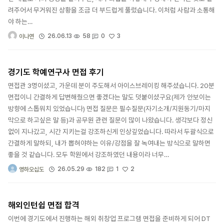
려주어서 무거워진 상황을 조금 더 부드럽게 풀렀습니다. 이처럼 사람과 소통해
야 하는…
3
26.06.13
58
0
이나연
경기도 학예연구사 면접 후기
면접관 3명이셨고, 가운데 분이 주도해서 아이스브레이킹 해주셨습니다. 20분
면접이니 간결하게 답변해줬으면 좋겠다는 말도 덧붙이셨구요(제가 안보이는
방향에 스톱워치 있었습니다) 면접 질문은 필수질문(자기소개/지원동기/마지
막으로 하고싶은 말 등)과 공무원 관련 질문이 많이 나왔습니다. 생각보다 정신
없이 지나갔고, 시간 지키는걸 강조하신게 인상깊었습니다. 따라서 두괄식으로
간결하게 말하되, 내가 뽑혀야하는 이유/강점을 잘 녹여내는 방식으로 말하면
좋을 것 같습니다. 모두 학원에서 강조하였던 내용이라 너무…
2
26.05.29
182
1
영하오십도
해외인턴쉽 면접 합격
이번에 경기도에서 진행하는 해외 취창업 프로그램 면접을 준비하게 되어 DT