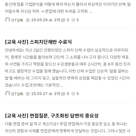
중간에 멈춤 기업분석을 어떻게 해야 하는지 몰라서 피상적인 이야기만 반복 떨
어질수록 자신감 저하 → 면접에 대한 두려움 고착화 …
5
25.05.29
215
0
DT당톡
[교육 사진] 스피치단체반 수료식
안녕하세요! 지난 2달간 진행되었던 스피치 단체 수업이 성공적으로 마무리되
어, 함께한 시간들을 돌아보며 간단히 그 소회를 나누고자 합니다. 다양한 목표
와 사연을 가지고 학원을 찾으신 수강생분들과 매주 2시간씩, 총 8주 동안 진지
하고도 열정적인 수업을 함께 했습니다. 이번 단체 수업은 단순히 ‘말을 잘하는
법’을 배우는 데 그치지 않고, 실질적인 변화와 성장을 체감할 수 있었던 시간이
었습니다. 수업 초반에는 기본적인…
5
25.05.27
215
0
DT당톡
[교육 사진] 면접질문, 구조화된 답변의 중요성
다들 면접 준비 잘 하고 계신가요? 취업 면접에서 가장 중요한 요소 중 하나는
자신의 경험과 사례를 면접관에게 명확하게 전달하는 것입니다. 그러나 많은 사