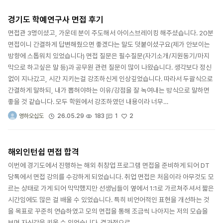
경기도 학예연구사 면접 후기
면접관 3명이셨고, 가운데 분이 주도해서 아이스브레이킹 해주셨습니다. 20분
면접이니 간결하게 답변해줬으면 좋겠다는 말도 덧붙이셨구요(제가 안보이는
방향에 스톱워치 있었습니다) 면접 질문은 필수질문(자기소개/지원동기/마지
막으로 하고싶은 말 등)과 공무원 관련 질문이 많이 나왔습니다. 생각보다 정신
없이 지나갔고, 시간 지키는걸 강조하신게 인상깊었습니다. 따라서 두괄식으로
간결하게 말하되, 내가 뽑혀야하는 이유/강점을 잘 녹여내는 방식으로 말하면
좋을 것 같습니다. 모두 학원에서 강조하였던 내용이라 너무…
2
26.05.29
183
1
영하오십도
해외인턴쉽 면접 합격
이번에 경기도에서 진행하는 해외 취창업 프로그램 면접을 준비하게 되어 DT
당톡에서 면접 강의를 수강하게 되었습니다. 취업 면접은 처음이라 아무것도 모
르는 상태로 가게 되어 막막했지만 선생님들이 옆에서 1:1로 가르쳐주셔서 짧은
시간임에도 많은 걸 배울 수 있었습니다. 특히 비언어적인 표현을 개선하는 것
을 목표로 꾸준히 연습하였고 모의 면접을 통해 조금씩 나아지는 저의 모습을
보며 자신감을 키울 수 있었습니다. 결과적으로…