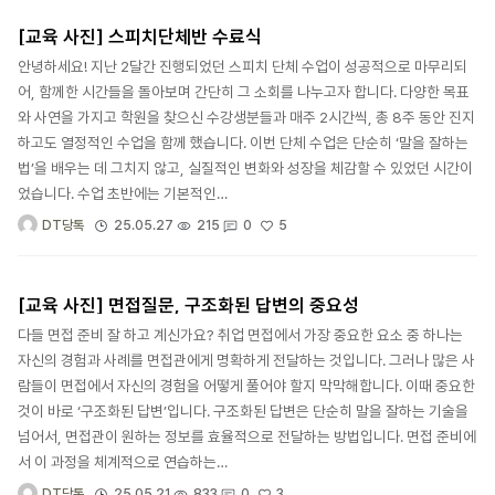
[교육 사진] 스피치단체반 수료식
안녕하세요! 지난 2달간 진행되었던 스피치 단체 수업이 성공적으로 마무리되
어, 함께한 시간들을 돌아보며 간단히 그 소회를 나누고자 합니다. 다양한 목표
와 사연을 가지고 학원을 찾으신 수강생분들과 매주 2시간씩, 총 8주 동안 진지
하고도 열정적인 수업을 함께 했습니다. 이번 단체 수업은 단순히 ‘말을 잘하는
법’을 배우는 데 그치지 않고, 실질적인 변화와 성장을 체감할 수 있었던 시간이
었습니다. 수업 초반에는 기본적인…
5
25.05.27
215
0
DT당톡
[교육 사진] 면접질문, 구조화된 답변의 중요성
다들 면접 준비 잘 하고 계신가요? 취업 면접에서 가장 중요한 요소 중 하나는
자신의 경험과 사례를 면접관에게 명확하게 전달하는 것입니다. 그러나 많은 사
람들이 면접에서 자신의 경험을 어떻게 풀어야 할지 막막해합니다. 이때 중요한
것이 바로 ‘구조화된 답변’입니다. 구조화된 답변은 단순히 말을 잘하는 기술을
넘어서, 면접관이 원하는 정보를 효율적으로 전달하는 방법입니다. 면접 준비에
서 이 과정을 체계적으로 연습하는…
3
25.05.21
833
0
DT당톡