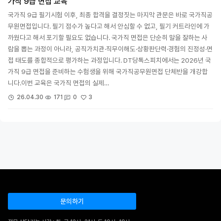
가직 9급 면접 교육
국가직 9급 필기시험 이후, 최종 합격을 결정짓는 마지막 관문은 바로 국가직공
무원면접입니다. 필기 점수가 높다고 해서 안심할 수 없고, 필기 커트라인에 가
까웠다고 해서 포기할 필요도 없습니다. 국가직 면접은 단순히 말을 잘하는 사
람을 뽑는 과정이 아니라, 공직가치관·직무이해도·상황판단력·경험의 진정성·면
접 태도를 종합적으로 평가하는 과정입니다. DT당톡스피치에서는 2026년 국
가직 9급 면접을 준비하는 수험생을 위해 국가직공무원면접 단체반을 개강합
니다.이번 교육은 국가직 면접의 실제…
3
26.04.30
171
0
문의하기