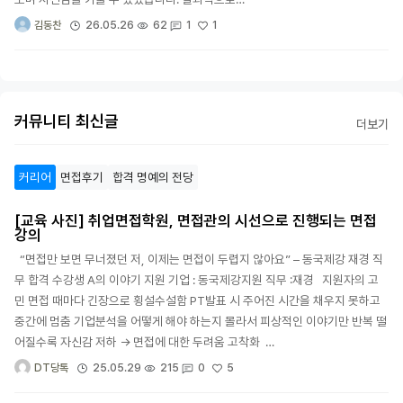
1
26.05.26
62
1
김동찬
커뮤니티 최신글
더보기
커리어
면접후기
합격 명예의 전당
[교육 사진] 취업면접학원, 면접관의 시선으로 진행되는 면접
강의
“면접만 보면 무너졌던 저, 이제는 면접이 두렵지 않아요” – 동국제강 재경 직
무 합격 수강생 A의 이야기 지원 기업 : 동국제강지원 직무 :재경 지원자의 고
민 면접 때마다 긴장으로 횡설수설함 PT발표 시 주어진 시간을 채우지 못하고
중간에 멈춤 기업분석을 어떻게 해야 하는지 몰라서 피상적인 이야기만 반복 떨
어질수록 자신감 저하 → 면접에 대한 두려움 고착화 …
5
25.05.29
215
0
DT당톡