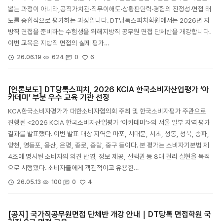
뽑는 과정이 아니라,공직가치관·직무이해도·상황판단력·경험의 진정성·면접 태
도를 종합적으로 평가하는 과정입니다. DT당톡스피치학원에서는 2026년 지
방직 면접을 준비하는 수험생을 위해지방직 공무원 면접 단체반을 개강합니다.
이번 교육은 지방직 면접의 실제 평가…
6
26.06.19
624
0
[언론보도] DT당톡스피치, 2026 KCIA 한국소비자산업평가 ‘아
카데미’ 부분 우수 교육 기관 선정
KCA한국소비자평가가 대한소비자협의회 주최 및 한국소비자평가 주관으로
진행된 <2026 KCIA 한국소비자산업평가 ‘아카데미’>의 서울 일부 지역 평가
결과를 발표했다. 이번 발표 대상 지역은 마포, 서대문, 서초, 성동, 성북, 송파,
양천, 영등포, 용산, 은평, 종로, 중랑, 중구 등이다. 본 평가는 소비자기본법 제
4조에 명시된 소비자의 의견 반영, 정보 제공, 선택권 등 8대 권리 실현을 목적
으로 시행됐다. 소비자들에게 객관적이고 유용한…
4
26.05.13
100
0
[공지] 국가직공무원면접 단체반 개강 안내｜DT당톡 면접학원 국