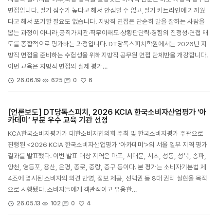
면접입니다. 필기 점수가 높다고 해서 안심할 수 없고,필기 커트라인에 가까웠
다고 해서 포기할 필요도 없습니다. 지방직 면접은 단순히 말을 잘하는 사람을
뽑는 과정이 아니라,공직가치관·직무이해도·상황판단력·경험의 진정성·면접 태
도를 종합적으로 평가하는 과정입니다. DT당톡스피치학원에서는 2026년 지
방직 면접을 준비하는 수험생을 위해지방직 공무원 면접 단체반을 개강합니다.
이번 교육은 지방직 면접의 실제 평가…
6
26.06.19
625
0
[언론보도] DT당톡스피치, 2026 KCIA 한국소비자산업평가 ‘아
카데미’ 부분 우수 교육 기관 선정
KCA한국소비자평가가 대한소비자협의회 주최 및 한국소비자평가 주관으로
진행된 <2026 KCIA 한국소비자산업평가 ‘아카데미’>의 서울 일부 지역 평가
결과를 발표했다. 이번 발표 대상 지역은 마포, 서대문, 서초, 성동, 성북, 송파,
양천, 영등포, 용산, 은평, 종로, 중랑, 중구 등이다. 본 평가는 소비자기본법 제
4조에 명시된 소비자의 의견 반영, 정보 제공, 선택권 등 8대 권리 실현을 목적
으로 시행됐다. 소비자들에게 객관적이고 유용한…
4
26.05.13
102
0