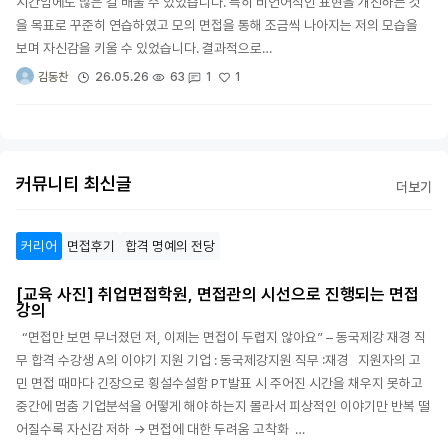
시간임에도 많은 걸 배울 수 있었습니다. 특히 비언어적인 표현을 개선하는 것
을 목표로 꾸준히 연습하였고 모의 면접을 통해 조금씩 나아지는 저의 모습을
보며 자신감을 키울 수 있었습니다. 결과적으로…
1
26.05.26
63
1
김동찬
커뮤니티 최신글
더보기
커리어
면접후기
합격 명예의 전당
[교육 사진] 취업면접학원, 면접관의 시선으로 진행되는 면접
강의
“면접만 보면 무너졌던 저, 이제는 면접이 두렵지 않아요” – 동국제강 재경 직
무 합격 수강생 A의 이야기 지원 기업 : 동국제강지원 직무 :재경 지원자의 고
민 면접 때마다 긴장으로 횡설수설함 PT발표 시 주어진 시간을 채우지 못하고
중간에 멈춤 기업분석을 어떻게 해야 하는지 몰라서 피상적인 이야기만 반복 떨
어질수록 자신감 저하 → 면접에 대한 두려움 고착화 …