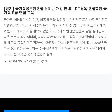
[공지] 국가직공무원면접 단체반 개강 안내｜DT당톡 면접학원 국
가직 9급 면접 교육
국가직 9급 필기시험 이후, 최종 합격을 결정짓는 마지막 관문은 바로 국가직공
무원면접입니다. 필기 점수가 높다고 해서 안심할 수 없고, 필기 커트라인에 가
까웠다고 해서 포기할 필요도 없습니다. 국가직 면접은 단순히 말을 잘하는 사
람을 뽑는 과정이 아니라, 공직가치관·직무이해도·상황판단력·경험의 진정성·면
접 태도를 종합적으로 평가하는 과정입니다. DT당톡스피치에서는 2026년 국
가직 9급 면접을 준비하는 수험생을 위해 국가직공무원면접 단체반을 개강합
니다.이번 교육은 국가직 면접의 실제…
3
26.04.30
173
0