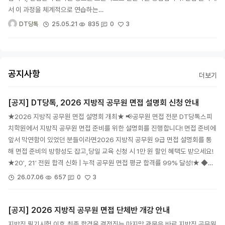
서 이 과정을 체계적으로 연습하는…
3
25.05.21
835
0
DT당톡
공지사항
더보기
[공지] DT당톡, 2026 지방직 공무원 면접 설명회 신청 안내
★2026 지방직 공무원 면접 설명회 개최★ 📢공무원 면접 전문 DT당톡스피
치학원에서 지방직 공무원 면접 준비를 위한 설명회를 진행합니다! 면접 준비에
앞서 막연함이 있었던 분들이라면2026 지방직 공무원 9급 면접 설명회를 통
해 면접 준비의 방향성도 잡고,당일 교육 신청 시 1만 원 할인 혜택도 받으세요!
★20′, 21′ 전원 합격 신화 | 누적 공무원 면접 평균 합격률 99% 달성!★ ◆…
3
26.07.06
657
0
[공지] 2026 지방직 공무원 면접 단체반 개강 안내
지방직 필기시험 이후,최종 합격을 결정짓는 마지막 관문은 바로 지방직 공무원