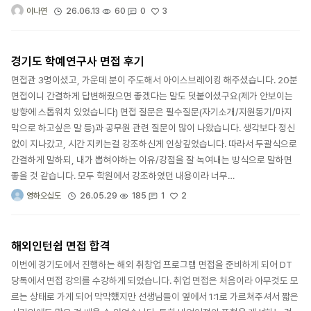
3
26.06.13
60
0
이나연
경기도 학예연구사 면접 후기
면접관 3명이셨고, 가운데 분이 주도해서 아이스브레이킹 해주셨습니다. 20분
면접이니 간결하게 답변해줬으면 좋겠다는 말도 덧붙이셨구요(제가 안보이는
방향에 스톱워치 있었습니다) 면접 질문은 필수질문(자기소개/지원동기/마지
막으로 하고싶은 말 등)과 공무원 관련 질문이 많이 나왔습니다. 생각보다 정신
없이 지나갔고, 시간 지키는걸 강조하신게 인상깊었습니다. 따라서 두괄식으로
간결하게 말하되, 내가 뽑혀야하는 이유/강점을 잘 녹여내는 방식으로 말하면
좋을 것 같습니다. 모두 학원에서 강조하였던 내용이라 너무…
2
26.05.29
185
1
영하오십도
해외인턴쉽 면접 합격
이번에 경기도에서 진행하는 해외 취창업 프로그램 면접을 준비하게 되어 DT
당톡에서 면접 강의를 수강하게 되었습니다. 취업 면접은 처음이라 아무것도 모
르는 상태로 가게 되어 막막했지만 선생님들이 옆에서 1:1로 가르쳐주셔서 짧은