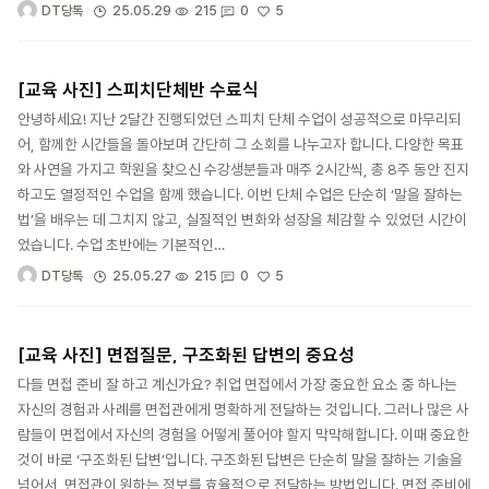
5
25.05.29
215
0
DT당톡
[교육 사진] 스피치단체반 수료식
안녕하세요! 지난 2달간 진행되었던 스피치 단체 수업이 성공적으로 마무리되
어, 함께한 시간들을 돌아보며 간단히 그 소회를 나누고자 합니다. 다양한 목표
와 사연을 가지고 학원을 찾으신 수강생분들과 매주 2시간씩, 총 8주 동안 진지
하고도 열정적인 수업을 함께 했습니다. 이번 단체 수업은 단순히 ‘말을 잘하는
법’을 배우는 데 그치지 않고, 실질적인 변화와 성장을 체감할 수 있었던 시간이
었습니다. 수업 초반에는 기본적인…
5
25.05.27
215
0
DT당톡
[교육 사진] 면접질문, 구조화된 답변의 중요성
다들 면접 준비 잘 하고 계신가요? 취업 면접에서 가장 중요한 요소 중 하나는
자신의 경험과 사례를 면접관에게 명확하게 전달하는 것입니다. 그러나 많은 사
람들이 면접에서 자신의 경험을 어떻게 풀어야 할지 막막해합니다. 이때 중요한
것이 바로 ‘구조화된 답변’입니다. 구조화된 답변은 단순히 말을 잘하는 기술을
넘어서, 면접관이 원하는 정보를 효율적으로 전달하는 방법입니다. 면접 준비에