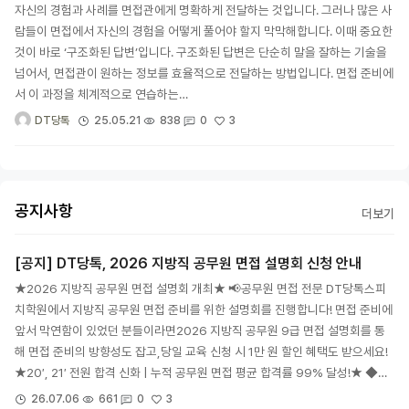
자신의 경험과 사례를 면접관에게 명확하게 전달하는 것입니다. 그러나 많은 사
람들이 면접에서 자신의 경험을 어떻게 풀어야 할지 막막해합니다. 이때 중요한
것이 바로 ‘구조화된 답변’입니다. 구조화된 답변은 단순히 말을 잘하는 기술을
넘어서, 면접관이 원하는 정보를 효율적으로 전달하는 방법입니다. 면접 준비에
서 이 과정을 체계적으로 연습하는…
3
25.05.21
838
0
DT당톡
공지사항
더보기
[공지] DT당톡, 2026 지방직 공무원 면접 설명회 신청 안내
★2026 지방직 공무원 면접 설명회 개최★ 📢공무원 면접 전문 DT당톡스피
치학원에서 지방직 공무원 면접 준비를 위한 설명회를 진행합니다! 면접 준비에
앞서 막연함이 있었던 분들이라면2026 지방직 공무원 9급 면접 설명회를 통
해 면접 준비의 방향성도 잡고,당일 교육 신청 시 1만 원 할인 혜택도 받으세요!
★20′, 21′ 전원 합격 신화 | 누적 공무원 면접 평균 합격률 99% 달성!★ ◆…
3
26.07.06
661
0