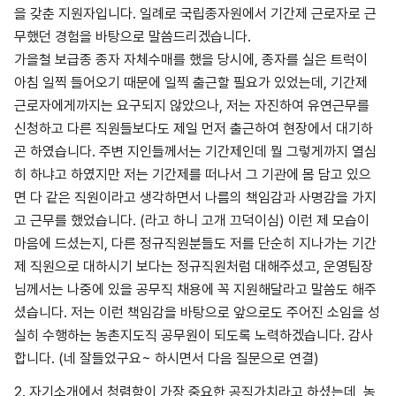
을 갖춘 지원자입니다. 일례로 국립종자원에서 기간제 근로자로 근
무했던 경험을 바탕으로 말씀드리겠습니다.
가을철 보급종 종자 자체수매를 했을 당시에, 종자를 실은 트럭이
아침 일찍 들어오기 때문에 일찍 출근할 필요가 있었는데, 기간제
근로자에게까지는 요구되지 않았으나, 저는 자진하여 유연근무를
신청하고 다른 직원들보다도 제일 먼저 출근하여 현장에서 대기하
곤 하였습니다. 주변 지인들께서는 기간제인데 뭘 그렇게까지 열심
히 하냐고 하였지만 저는 기간제를 떠나서 그 기관에 몸 담고 있으
면 다 같은 직원이라고 생각하면서 나름의 책임감과 사명감을 가지
고 근무를 했었습니다. (라고 하니 고개 끄덕이심) 이런 제 모습이
마음에 드셨는지, 다른 정규직원분들도 저를 단순히 지나가는 기간
제 직원으로 대하시기 보다는 정규직원처럼 대해주셨고, 운영팀장
님께서는 나중에 있을 공무직 채용에 꼭 지원해달라고 말씀도 해주
셨습니다. 저는 이런 책임감을 바탕으로 앞으로도 주어진 소임을 성
실히 수행하는 농촌지도직 공무원이 되도록 노력하겠습니다. 감사
합니다. (네 잘들었구요~ 하시면서 다음 질문으로 연결)
2. 자기소개에서 청렴함이 가장 중요한 공직가치라고 하셨는데, 농