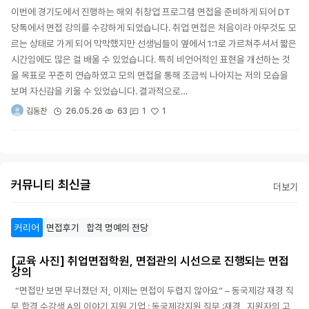
이번에 경기도에서 진행하는 해외 취창업 프로그램 면접을 준비하게 되어 DT
당톡에서 면접 강의를 수강하게 되었습니다. 취업 면접은 처음이라 아무것도 모
르는 상태로 가게 되어 막막했지만 선생님들이 옆에서 1:1로 가르쳐주셔서 짧은
시간임에도 많은 걸 배울 수 있었습니다. 특히 비언어적인 표현을 개선하는 것
을 목표로 꾸준히 연습하였고 모의 면접을 통해 조금씩 나아지는 저의 모습을
보며 자신감을 키울 수 있었습니다. 결과적으로…
1
26.05.26
63
1
김동찬
커뮤니티 최신글
더보기
커리어
면접후기
합격 명예의 전당
[교육 사진] 취업면접학원, 면접관의 시선으로 진행되는 면접
강의
“면접만 보면 무너졌던 저, 이제는 면접이 두렵지 않아요” – 동국제강 재경 직
무 합격 수강생 A의 이야기 지원 기업 : 동국제강지원 직무 :재경 지원자의 고