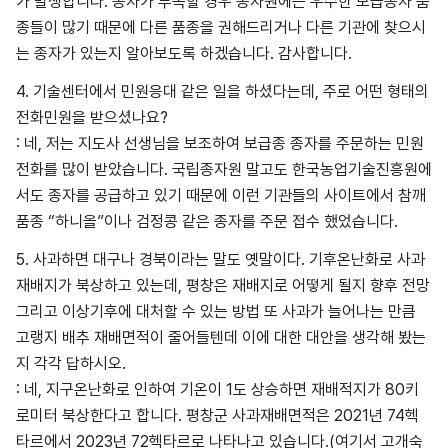
가 발생합니다. 종자가 부족할 경우 종자원에는 우수한 보급종자 품
종들이 많기 때문에 다른 품종을 권해드리거나 다른 기관에 찾으시
는 종자가 있는지 알아보도록 하겠습니다. 감사합니다.
4. 기술센터에서 민원응대 같은 일을 하셨다는데, 주로 어떤 형태의
전화민원을 받으셨나요?
: 네, 저는 지도사 선생님을 보조하여 보급종 종자를 주문하는 민원
전화를 많이 받았습니다. 국립종자원 말고도 한국농업기술진흥원에
서도 종자를 공급하고 있기 때문에 이런 기관들의 사이트에서 참깨
품종 “하니올”이나 검정콩 같은 종자를 주문 접수 했었습니다.
5. 사과하면 대구나 경북이라는 말도 옛말이다. 기후온난화로 사과
재배지가 북상하고 있는데, 평창은 재배지로 어떻게 될지 향후 전망
그리고 이상기후에 대처할 수 있는 방법 또 사과가 늘어나는 만큼
고랭지 배추 재배면적이 줄어들텐데 이에 대한 대안을 생각해 봤는
지 각각 답하시오.
: 네, 지구온난화로 인하여 기온이 1도 상승하면 재배적지가 80키
로미터 북상한다고 합니다. 평창군 사과재배면적은 2021년 74헥
타르에서 2023년 72헥타르로 나타나고 있습니다.(여기서 고개숙