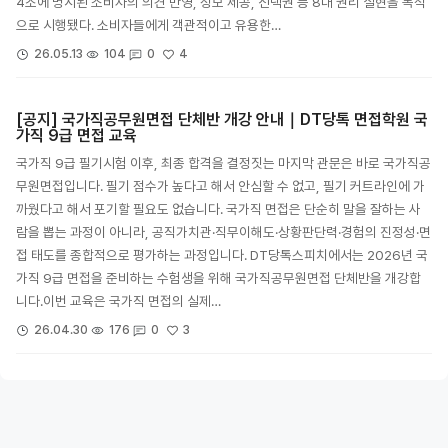
4조에 명시된 소비자의 의견 반영, 정보 제공, 선택권 등 8대 권리 실현을 목적
으로 시행됐다. 소비자들에게 객관적이고 유용한…
4
26.05.13
104
0
[공지] 국가직공무원면접 단체반 개강 안내｜DT당톡 면접학원 국
가직 9급 면접 교육
국가직 9급 필기시험 이후, 최종 합격을 결정짓는 마지막 관문은 바로 국가직공
무원면접입니다. 필기 점수가 높다고 해서 안심할 수 없고, 필기 커트라인에 가
까웠다고 해서 포기할 필요도 없습니다. 국가직 면접은 단순히 말을 잘하는 사
람을 뽑는 과정이 아니라, 공직가치관·직무이해도·상황판단력·경험의 진정성·면
접 태도를 종합적으로 평가하는 과정입니다. DT당톡스피치에서는 2026년 국
가직 9급 면접을 준비하는 수험생을 위해 국가직공무원면접 단체반을 개강합
니다.이번 교육은 국가직 면접의 실제…
3
26.04.30
176
0