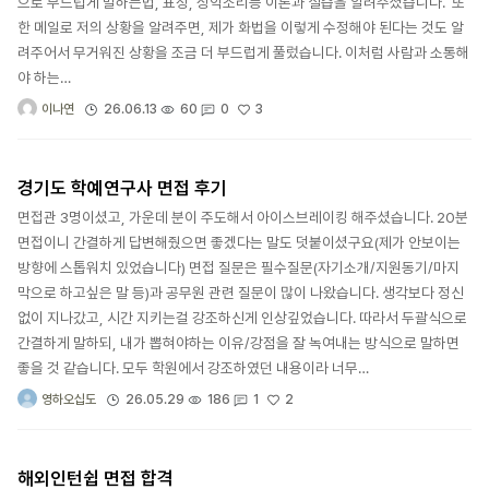
으로 부드럽게 말하는법, 표정, 상악소리등 이론과 실습을 알려주셨습니다. 또
한 메일로 저의 상황을 알려주면, 제가 화법을 이렇게 수정해야 된다는 것도 알
려주어서 무거워진 상황을 조금 더 부드럽게 풀렀습니다. 이처럼 사람과 소통해
야 하는…
3
26.06.13
60
0
이나연
경기도 학예연구사 면접 후기
면접관 3명이셨고, 가운데 분이 주도해서 아이스브레이킹 해주셨습니다. 20분
면접이니 간결하게 답변해줬으면 좋겠다는 말도 덧붙이셨구요(제가 안보이는
방향에 스톱워치 있었습니다) 면접 질문은 필수질문(자기소개/지원동기/마지
막으로 하고싶은 말 등)과 공무원 관련 질문이 많이 나왔습니다. 생각보다 정신
없이 지나갔고, 시간 지키는걸 강조하신게 인상깊었습니다. 따라서 두괄식으로
간결하게 말하되, 내가 뽑혀야하는 이유/강점을 잘 녹여내는 방식으로 말하면
좋을 것 같습니다. 모두 학원에서 강조하였던 내용이라 너무…
2
26.05.29
186
1
영하오십도
해외인턴쉽 면접 합격