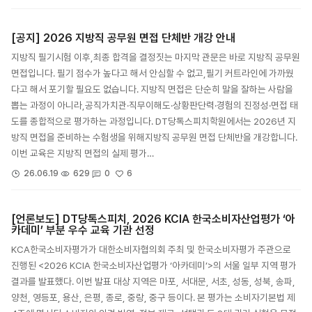
[공지] 2026 지방직 공무원 면접 단체반 개강 안내
지방직 필기시험 이후,최종 합격을 결정짓는 마지막 관문은 바로 지방직 공무원
면접입니다. 필기 점수가 높다고 해서 안심할 수 없고,필기 커트라인에 가까웠
다고 해서 포기할 필요도 없습니다. 지방직 면접은 단순히 말을 잘하는 사람을
뽑는 과정이 아니라,공직가치관·직무이해도·상황판단력·경험의 진정성·면접 태
도를 종합적으로 평가하는 과정입니다. DT당톡스피치학원에서는 2026년 지
방직 면접을 준비하는 수험생을 위해지방직 공무원 면접 단체반을 개강합니다.
이번 교육은 지방직 면접의 실제 평가…
6
26.06.19
629
0
[언론보도] DT당톡스피치, 2026 KCIA 한국소비자산업평가 ‘아
카데미’ 부분 우수 교육 기관 선정
KCA한국소비자평가가 대한소비자협의회 주최 및 한국소비자평가 주관으로
진행된 <2026 KCIA 한국소비자산업평가 ‘아카데미’>의 서울 일부 지역 평가
결과를 발표했다. 이번 발표 대상 지역은 마포, 서대문, 서초, 성동, 성북, 송파,
양천, 영등포, 용산, 은평, 종로, 중랑, 중구 등이다. 본 평가는 소비자기본법 제