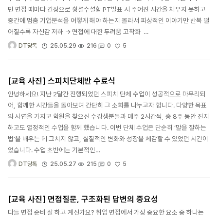
민 면접 때마다 긴장으로 횡설수설함 PT발표 시 주어진 시간을 채우지 못하고
중간에 멈춤 기업분석을 어떻게 해야 하는지 몰라서 피상적인 이야기만 반복 떨
어질수록 자신감 저하 → 면접에 대한 두려움 고착화 …
5
25.05.29
216
0
DT당톡
[교육 사진] 스피치단체반 수료식
안녕하세요! 지난 2달간 진행되었던 스피치 단체 수업이 성공적으로 마무리되
어, 함께한 시간들을 돌아보며 간단히 그 소회를 나누고자 합니다. 다양한 목표
와 사연을 가지고 학원을 찾으신 수강생분들과 매주 2시간씩, 총 8주 동안 진지
하고도 열정적인 수업을 함께 했습니다. 이번 단체 수업은 단순히 ‘말을 잘하는
법’을 배우는 데 그치지 않고, 실질적인 변화와 성장을 체감할 수 있었던 시간이
었습니다. 수업 초반에는 기본적인…
5
25.05.27
215
0
DT당톡
[교육 사진] 면접질문, 구조화된 답변의 중요성
다들 면접 준비 잘 하고 계신가요? 취업 면접에서 가장 중요한 요소 중 하나는