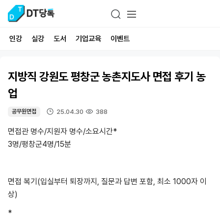
인강
실강
도서
기업교육
이벤트
지방직 강원도 평창군 농촌지도사 면접 후기 농
업
25.04.30
388
공무원면접
면접관 명수/지원자 명수/소요시간*
3명/평창군4명/15분
면접 복기(입실부터 퇴장까지, 질문과 답변 포함, 최소 1000자 이
상)
*