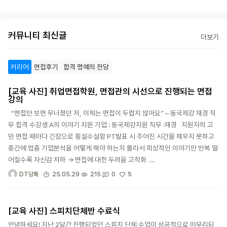
커뮤니티 최신글
더보기
커리어
면접후기
합격 명예의 전당
[교육 사진] 취업면접학원, 면접관의 시선으로 진행되는 면접
강의
“면접만 보면 무너졌던 저, 이제는 면접이 두렵지 않아요” – 동국제강 재경 직
무 합격 수강생 A의 이야기 지원 기업 : 동국제강지원 직무 :재경 지원자의 고
민 면접 때마다 긴장으로 횡설수설함 PT발표 시 주어진 시간을 채우지 못하고
중간에 멈춤 기업분석을 어떻게 해야 하는지 몰라서 피상적인 이야기만 반복 떨
어질수록 자신감 저하 → 면접에 대한 두려움 고착화 …
5
25.05.29
215
0
DT당톡
[교육 사진] 스피치단체반 수료식
안녕하세요! 지난 2달간 진행되었던 스피치 단체 수업이 성공적으로 마무리되