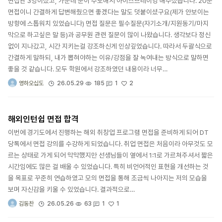
면접관 3명이셨고, 가운데 분이 주도해서 아이스브레이킹 해주셨습니다. 20분
면접이니 간결하게 답변해줬으면 좋겠다는 말도 덧붙이셨구요(제가 안보이는
방향에 스톱워치 있었습니다) 면접 질문은 필수질문(자기소개/지원동기/마지
막으로 하고싶은 말 등)과 공무원 관련 질문이 많이 나왔습니다. 생각보다 정신
없이 지나갔고, 시간 지키는걸 강조하신게 인상깊었습니다. 따라서 두괄식으로
간결하게 말하되, 내가 뽑혀야하는 이유/강점을 잘 녹여내는 방식으로 말하면
좋을 것 같습니다. 모두 학원에서 강조하였던 내용이라 너무…
2
26.05.29
185
1
영하오십도
해외인턴쉽 면접 합격
이번에 경기도에서 진행하는 해외 취창업 프로그램 면접을 준비하게 되어 DT
당톡에서 면접 강의를 수강하게 되었습니다. 취업 면접은 처음이라 아무것도 모
르는 상태로 가게 되어 막막했지만 선생님들이 옆에서 1:1로 가르쳐주셔서 짧은
시간임에도 많은 걸 배울 수 있었습니다. 특히 비언어적인 표현을 개선하는 것
을 목표로 꾸준히 연습하였고 모의 면접을 통해 조금씩 나아지는 저의 모습을
보며 자신감을 키울 수 있었습니다. 결과적으로…
1
26.05.26
63
1
김동찬