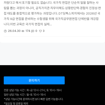
까웠다고 해서 포기할 필요도 없습니다. 국가직 면접은 단순히 말을 잘하는 사
람을 뽑는 과정이 아니라, 공직가치관·직무이해도·상황판단력·경험의 진정성·면
접 태도를 종합적으로 평가하는 과정입니다. DT당톡스피치에서는 2026년 국
가직 9급 면접을 준비하는 수험생을 위해 국가직공무원면접 단체반을 개강합
니다.이번 교육은 국가직 면접의 실제…
3
26.04.30
174
0
문의하기
전문 상담 가능 시간 : 화~금 12시~21시, 토 10시~19시
일반 상담 가능 시간 : 월~토 10시~19시
*상담 가능시간에 문의하시면 보다 빠른 답변 가능합니다.
*일요일 및 공휴일 제외