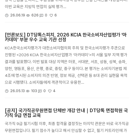
이번 교육은 지방직 면접의 실제 평가…
6
26.06.19
626
0
[언론보도] DT당톡스피치, 2026 KCIA 한국소비자산업평가 ‘아
카데미’ 부분 우수 교육 기관 선정
KCA한국소비자평가가 대한소비자협의회 주최 및 한국소비자평가 주관으로
진행된 <2026 KCIA 한국소비자산업평가 ‘아카데미’>의 서울 일부 지역 평가
결과를 발표했다. 이번 발표 대상 지역은 마포, 서대문, 서초, 성동, 성북, 송파,
양천, 영등포, 용산, 은평, 종로, 중랑, 중구 등이다. 본 평가는 소비자기본법 제
4조에 명시된 소비자의 의견 반영, 정보 제공, 선택권 등 8대 권리 실현을 목적
으로 시행됐다. 소비자들에게 객관적이고 유용한…
4
26.05.13
103
0
[공지] 국가직공무원면접 단체반 개강 안내｜DT당톡 면접학원 국
가직 9급 면접 교육
국가직 9급 필기시험 이후, 최종 합격을 결정짓는 마지막 관문은 바로 국가직공
무원면접입니다. 필기 점수가 높다고 해서 안심할 수 없고, 필기 커트라인에 가