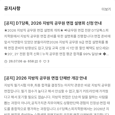
공지사항
더보기
[공지] DT당톡, 2026 지방직 공무원 면접 설명회 신청 안내
★2026 지방직 공무원 면접 설명회 개최★ 📢공무원 면접 전문 DT당톡스피
치학원에서 지방직 공무원 면접 준비를 위한 설명회를 진행합니다! 면접 준비에
앞서 막연함이 있었던 분들이라면2026 지방직 공무원 9급 면접 설명회를 통
해 면접 준비의 방향성도 잡고,당일 교육 신청 시 1만 원 할인 혜택도 받으세요!
★20′, 21′ 전원 합격 신화 | 누적 공무원 면접 평균 합격률 99% 달성!★ ◆…
3
26.07.06
658
0
[공지] 2026 지방직 공무원 면접 단체반 개강 안내
지방직 필기시험 이후,최종 합격을 결정짓는 마지막 관문은 바로 지방직 공무원
면접입니다. 필기 점수가 높다고 해서 안심할 수 없고,필기 커트라인에 가까웠
다고 해서 포기할 필요도 없습니다. 지방직 면접은 단순히 말을 잘하는 사람을
뽑는 과정이 아니라,공직가치관·직무이해도·상황판단력·경험의 진정성·면접 태
도를 종합적으로 평가하는 과정입니다. DT당톡스피치학원에서는 2026년 지
방직 면접을 준비하는 수험생을 위해지방직 공무원 면접 단체반을 개강합니다.