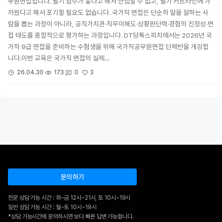
무원면접입니다. 필기 점수가 높다고 해서 안심할 수 없고, 필기 커트라인에 가
까웠다고 해서 포기할 필요도 없습니다. 국가직 면접은 단순히 말을 잘하는 사
람을 뽑는 과정이 아니라, 공직가치관·직무이해도·상황판단력·경험의 진정성·면
접 태도를 종합적으로 평가하는 과정입니다. DT당톡스피치에서는 2026년 국
가직 9급 면접을 준비하는 수험생을 위해 국가직공무원면접 단체반을 개강합
니다.이번 교육은 국가직 면접의 실제…
3
26.04.30
173
0
문의하기
전문 상담 가능 시간 : 화~금 12시~21시, 토 10시~19시
일반 상담 가능 시간 : 월~토 10시~19시
*상담 가능시간에 문의하시면 보다 빠른 답변 가능합니다.