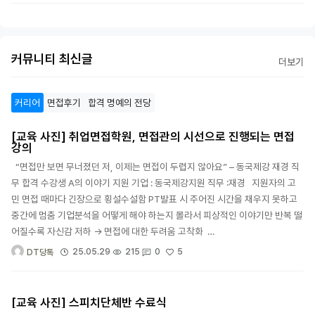
커뮤니티 최신글
더보기
커리어
면접후기
합격 명예의 전당
[교육 사진] 취업면접학원, 면접관의 시선으로 진행되는 면접
강의
“면접만 보면 무너졌던 저, 이제는 면접이 두렵지 않아요” – 동국제강 재경 직
무 합격 수강생 A의 이야기 지원 기업 : 동국제강지원 직무 :재경 지원자의 고
민 면접 때마다 긴장으로 횡설수설함 PT발표 시 주어진 시간을 채우지 못하고
중간에 멈춤 기업분석을 어떻게 해야 하는지 몰라서 피상적인 이야기만 반복 떨
어질수록 자신감 저하 → 면접에 대한 두려움 고착화 …
5
25.05.29
215
0
DT당톡
[교육 사진] 스피치단체반 수료식