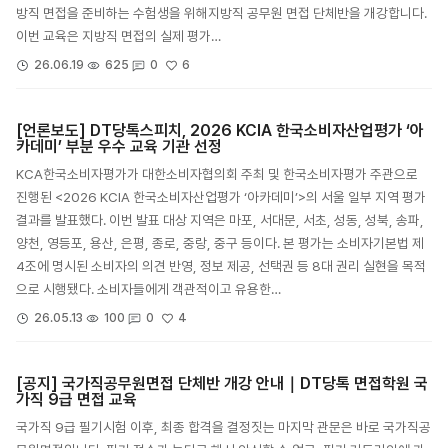
방직 면접을 준비하는 수험생을 위해지방직 공무원 면접 단체반을 개강합니다.
이번 교육은 지방직 면접의 실제 평가…
6
26.06.19
625
0
[언론보도] DT당톡스피치, 2026 KCIA 한국소비자산업평가 ‘아
카데미’ 부분 우수 교육 기관 선정
KCA한국소비자평가가 대한소비자협의회 주최 및 한국소비자평가 주관으로
진행된 <2026 KCIA 한국소비자산업평가 ‘아카데미’>의 서울 일부 지역 평가
결과를 발표했다. 이번 발표 대상 지역은 마포, 서대문, 서초, 성동, 성북, 송파,
양천, 영등포, 용산, 은평, 종로, 중랑, 중구 등이다. 본 평가는 소비자기본법 제
4조에 명시된 소비자의 의견 반영, 정보 제공, 선택권 등 8대 권리 실현을 목적
으로 시행됐다. 소비자들에게 객관적이고 유용한…
4
26.05.13
100
0
[공지] 국가직공무원면접 단체반 개강 안내｜DT당톡 면접학원 국
가직 9급 면접 교육
국가직 9급 필기시험 이후, 최종 합격을 결정짓는 마지막 관문은 바로 국가직공