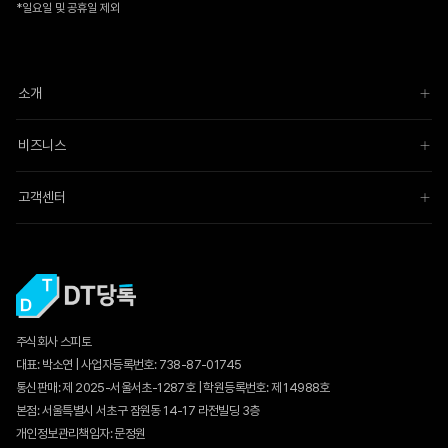
*일요일 및 공휴일 제외
소개
비즈니스
고객센터
주식회사 스피토
대표: 박소연 | 사업자등록번호: 738-87-01745
통신판매:
제 2025-서울서초-1287호
| 학원등록번호: 제 14988호
본점: 서울특별시 서초구 잠원동 14-17 라전빌딩 3층
개인정보관리책임자: 문정원