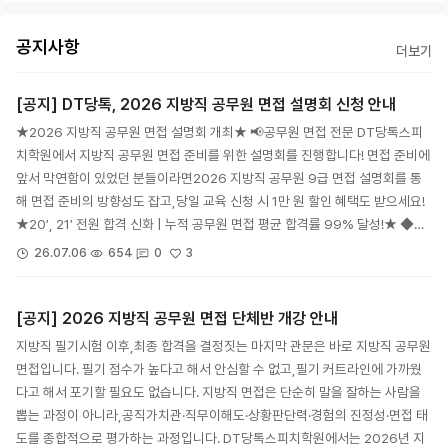
공지사항
더보기
[공지] DT당톡, 2026 지방직 공무원 면접 설명회 신청 안내
★2026 지방직 공무원 면접 설명회 개최★ 📢공무원 면접 전문 DT당톡스피
치학원에서 지방직 공무원 면접 준비를 위한 설명회를 진행합니다! 면접 준비에
앞서 막연함이 있었던 분들이라면2026 지방직 공무원 9급 면접 설명회를 통
해 면접 준비의 방향성도 잡고,당일 교육 신청 시 1만 원 할인 혜택도 받으세요!
★20′, 21′ 전원 합격 신화 | 누적 공무원 면접 평균 합격률 99% 달성!★ ◆…
3
26.07.06
654
0
[공지] 2026 지방직 공무원 면접 단체반 개강 안내
지방직 필기시험 이후,최종 합격을 결정짓는 마지막 관문은 바로 지방직 공무원
면접입니다. 필기 점수가 높다고 해서 안심할 수 없고,필기 커트라인에 가까웠
다고 해서 포기할 필요도 없습니다. 지방직 면접은 단순히 말을 잘하는 사람을
뽑는 과정이 아니라,공직가치관·직무이해도·상황판단력·경험의 진정성·면접 태
도를 종합적으로 평가하는 과정입니다. DT당톡스피치학원에서는 2026년 지