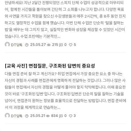
안녕하세요! 지난 2달간 진행되었던 스피치 단체 수업이 성공적으로 마무리되
어, 함께한 시간들을 돌아보며 간단히 그 소회를 나누고자 합니다. 다양한 목표
와 사연을 가지고 학원을 찾으신 수강생분들과 매주 2시간씩, 총 8주 동안 진지
하고도 열정적인 수업을 함께 했습니다. 이번 단체 수업은 단순히 ‘말을 잘하는
법’을 배우는 데 그치지 않고, 실질적인 변화와 성장을 체감할 수 있었던 시간이
었습니다. 수업 초반에는 기본적인…
5
25.05.27
215
0
DT당톡
[교육 사진] 면접질문, 구조화된 답변의 중요성
다들 면접 준비 잘 하고 계신가요? 취업 면접에서 가장 중요한 요소 중 하나는
자신의 경험과 사례를 면접관에게 명확하게 전달하는 것입니다. 그러나 많은 사
람들이 면접에서 자신의 경험을 어떻게 풀어야 할지 막막해합니다. 이때 중요한
것이 바로 ‘구조화된 답변’입니다. 구조화된 답변은 단순히 말을 잘하는 기술을
넘어서, 면접관이 원하는 정보를 효율적으로 전달하는 방법입니다. 면접 준비에
서 이 과정을 체계적으로 연습하는…
3
25.05.21
834
0
DT당톡