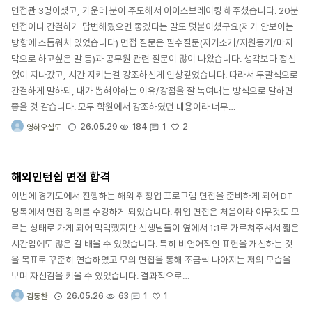
면접관 3명이셨고, 가운데 분이 주도해서 아이스브레이킹 해주셨습니다. 20분
면접이니 간결하게 답변해줬으면 좋겠다는 말도 덧붙이셨구요(제가 안보이는
방향에 스톱워치 있었습니다) 면접 질문은 필수질문(자기소개/지원동기/마지
막으로 하고싶은 말 등)과 공무원 관련 질문이 많이 나왔습니다. 생각보다 정신
없이 지나갔고, 시간 지키는걸 강조하신게 인상깊었습니다. 따라서 두괄식으로
간결하게 말하되, 내가 뽑혀야하는 이유/강점을 잘 녹여내는 방식으로 말하면
좋을 것 같습니다. 모두 학원에서 강조하였던 내용이라 너무…
2
26.05.29
184
1
영하오십도
해외인턴쉽 면접 합격
이번에 경기도에서 진행하는 해외 취창업 프로그램 면접을 준비하게 되어 DT
당톡에서 면접 강의를 수강하게 되었습니다. 취업 면접은 처음이라 아무것도 모
르는 상태로 가게 되어 막막했지만 선생님들이 옆에서 1:1로 가르쳐주셔서 짧은
시간임에도 많은 걸 배울 수 있었습니다. 특히 비언어적인 표현을 개선하는 것
을 목표로 꾸준히 연습하였고 모의 면접을 통해 조금씩 나아지는 저의 모습을
보며 자신감을 키울 수 있었습니다. 결과적으로…
1
26.05.26
63
1
김동찬