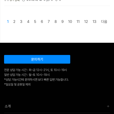
1
2
3
4
5
6
7
8
9
10
11
12
13
다음
문의하기
전문 상담 가능 시간 : 화~금 12시~21시, 토 10시~19시
일반 상담 가능 시간 : 월~토 10시~19시
*상담 가능시간에 문의하시면 보다 빠른 답변 가능합니다.
*일요일 및 공휴일 제외
소개