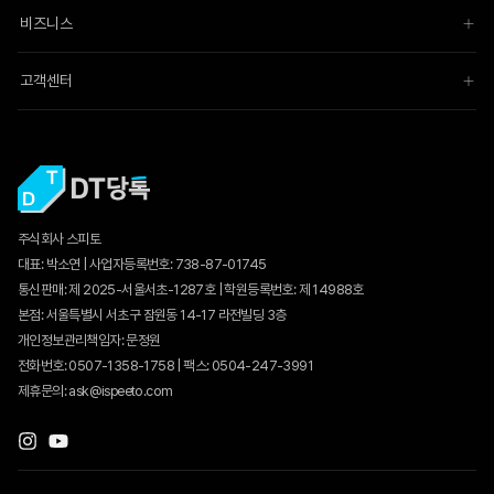
비즈니스
고객센터
주식회사 스피토
대표: 박소연 | 사업자등록번호: 738-87-01745
통신판매:
제 2025-서울서초-1287호
| 학원등록번호: 제 14988호
본점: 서울특별시 서초구 잠원동 14-17 라전빌딩 3층
개인정보관리책임자: 문정원
전화번호: 0507-1358-1758 | 팩스: 0504-247-3991
제휴문의: ask@ispeeto.com