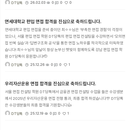
0
26.02.03
0
0
DT당톡
연세대학교 편입 면접 합격을 진심으로 축하드립니다.
연세대학교 편입 면접을 준비 중이던 최ㅇㅇ님은 ‘부족한 면접 경험’이 걱정이
었으나, 서울 편입 면접 학원 DT당톡의 편입 면접 컨설팅을 수강하면서 ‘모의면
접 반복 실습’과 ‘답변구조화 공식’을 통한 면접 노하우를 적극적으로 터득하였
습니다! 최ㅇㅇ님의 앞날이 항상 눈부신 햇빛이 함께하도록 강남 편입 면접 학
원 DT당톡이 응원합니다🫡
1
25.12.26
0
0
DT당톡
우리자산운용 면접 합격을 진심으로 축하드립니다.
서울 면접 컨설팅 학원 DT당톡에서 금융권 면접 컨설팅 수업을 들은 수강생분
께서 2025년 우리자산운용 면접 전형 통과, 최종 합격 하셨습니다🎊 DT당톡
은 수강생분들의 최종 합격을 기원합니다👍
1
25.12.19
0
0
DT당톡