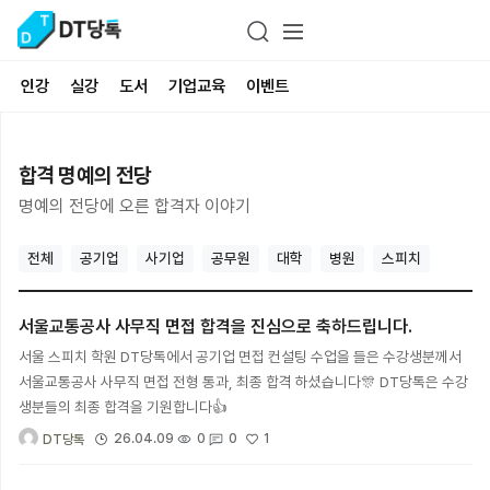
인강
실강
도서
기업교육
이벤트
합격 명예의 전당
명예의 전당에 오른 합격자 이야기
전체
공기업
사기업
공무원
대학
병원
스피치
서울교통공사 사무직 면접 합격을 진심으로 축하드립니다.
서울 스피치 학원 DT당톡에서 공기업 면접 컨설팅 수업을 들은 수강생분께서
서울교통공사 사무직 면접 전형 통과, 최종 합격 하셨습니다🎊 DT당톡은 수강
생분들의 최종 합격을 기원합니다👍
1
26.04.09
0
0
DT당톡