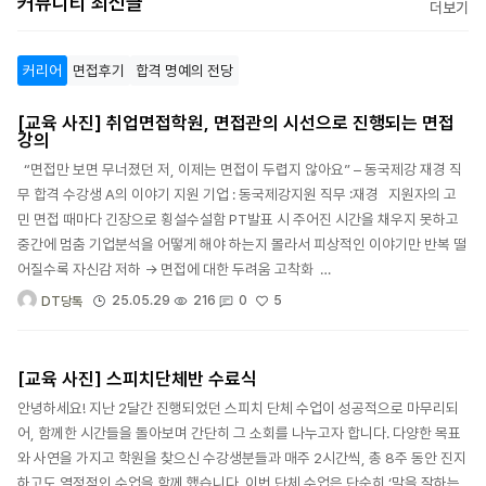
커뮤니티 최신글
더보기
커리어
면접후기
합격 명예의 전당
[교육 사진] 취업면접학원, 면접관의 시선으로 진행되는 면접
강의
“면접만 보면 무너졌던 저, 이제는 면접이 두렵지 않아요” – 동국제강 재경 직
무 합격 수강생 A의 이야기 지원 기업 : 동국제강지원 직무 :재경 지원자의 고
민 면접 때마다 긴장으로 횡설수설함 PT발표 시 주어진 시간을 채우지 못하고
중간에 멈춤 기업분석을 어떻게 해야 하는지 몰라서 피상적인 이야기만 반복 떨
어질수록 자신감 저하 → 면접에 대한 두려움 고착화 …
5
25.05.29
216
0
DT당톡
[교육 사진] 스피치단체반 수료식
안녕하세요! 지난 2달간 진행되었던 스피치 단체 수업이 성공적으로 마무리되
어, 함께한 시간들을 돌아보며 간단히 그 소회를 나누고자 합니다. 다양한 목표
와 사연을 가지고 학원을 찾으신 수강생분들과 매주 2시간씩, 총 8주 동안 진지
하고도 열정적인 수업을 함께 했습니다. 이번 단체 수업은 단순히 ‘말을 잘하는