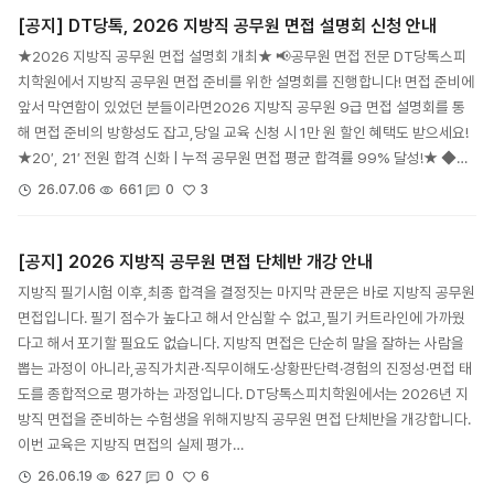
[공지] DT당톡, 2026 지방직 공무원 면접 설명회 신청 안내
★2026 지방직 공무원 면접 설명회 개최★ 📢공무원 면접 전문 DT당톡스피
치학원에서 지방직 공무원 면접 준비를 위한 설명회를 진행합니다! 면접 준비에
앞서 막연함이 있었던 분들이라면2026 지방직 공무원 9급 면접 설명회를 통
해 면접 준비의 방향성도 잡고,당일 교육 신청 시 1만 원 할인 혜택도 받으세요!
★20′, 21′ 전원 합격 신화 | 누적 공무원 면접 평균 합격률 99% 달성!★ ◆…
3
26.07.06
661
0
[공지] 2026 지방직 공무원 면접 단체반 개강 안내
지방직 필기시험 이후,최종 합격을 결정짓는 마지막 관문은 바로 지방직 공무원
면접입니다. 필기 점수가 높다고 해서 안심할 수 없고,필기 커트라인에 가까웠
다고 해서 포기할 필요도 없습니다. 지방직 면접은 단순히 말을 잘하는 사람을
뽑는 과정이 아니라,공직가치관·직무이해도·상황판단력·경험의 진정성·면접 태
도를 종합적으로 평가하는 과정입니다. DT당톡스피치학원에서는 2026년 지
방직 면접을 준비하는 수험생을 위해지방직 공무원 면접 단체반을 개강합니다.
이번 교육은 지방직 면접의 실제 평가…
6
26.06.19
627
0