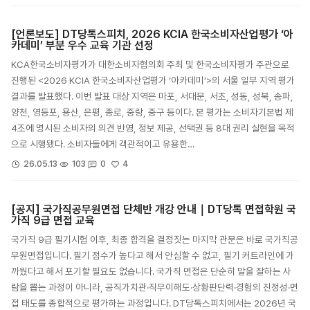
[언론보도] DT당톡스피치, 2026 KCIA 한국소비자산업평가 ‘아
카데미’ 부분 우수 교육 기관 선정
KCA한국소비자평가가 대한소비자협의회 주최 및 한국소비자평가 주관으로
진행된 <2026 KCIA 한국소비자산업평가 ‘아카데미’>의 서울 일부 지역 평가
결과를 발표했다. 이번 발표 대상 지역은 마포, 서대문, 서초, 성동, 성북, 송파,
양천, 영등포, 용산, 은평, 종로, 중랑, 중구 등이다. 본 평가는 소비자기본법 제
4조에 명시된 소비자의 의견 반영, 정보 제공, 선택권 등 8대 권리 실현을 목적
으로 시행됐다. 소비자들에게 객관적이고 유용한…
4
26.05.13
103
0
[공지] 국가직공무원면접 단체반 개강 안내｜DT당톡 면접학원 국
가직 9급 면접 교육
국가직 9급 필기시험 이후, 최종 합격을 결정짓는 마지막 관문은 바로 국가직공
무원면접입니다. 필기 점수가 높다고 해서 안심할 수 없고, 필기 커트라인에 가
까웠다고 해서 포기할 필요도 없습니다. 국가직 면접은 단순히 말을 잘하는 사
람을 뽑는 과정이 아니라, 공직가치관·직무이해도·상황판단력·경험의 진정성·면
접 태도를 종합적으로 평가하는 과정입니다. DT당톡스피치에서는 2026년 국