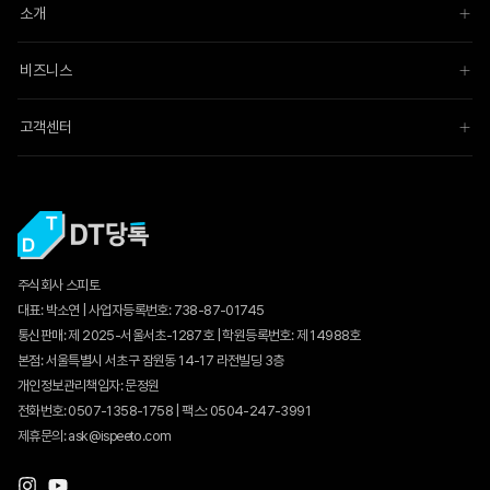
소개
비즈니스
고객센터
주식회사 스피토
대표: 박소연 | 사업자등록번호: 738-87-01745
통신판매:
제 2025-서울서초-1287호
| 학원등록번호: 제 14988호
본점: 서울특별시 서초구 잠원동 14-17 라전빌딩 3층
개인정보관리책임자: 문정원
전화번호: 0507-1358-1758 | 팩스: 0504-247-3991
제휴문의: ask@ispeeto.com