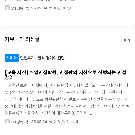
0
26.02.04
0
0
DT당톡
커뮤니티 최신글
더보기
커리어
면접후기
합격 명예의 전당
[교육 사진] 취업면접학원, 면접관의 시선으로 진행되는 면접
강의
“면접만 보면 무너졌던 저, 이제는 면접이 두렵지 않아요” – 동국제강 재경 직
무 합격 수강생 A의 이야기 지원 기업 : 동국제강지원 직무 :재경 지원자의 고
민 면접 때마다 긴장으로 횡설수설함 PT발표 시 주어진 시간을 채우지 못하고
중간에 멈춤 기업분석을 어떻게 해야 하는지 몰라서 피상적인 이야기만 반복 떨
어질수록 자신감 저하 → 면접에 대한 두려움 고착화 …
5
25.05.29
216
0
DT당톡