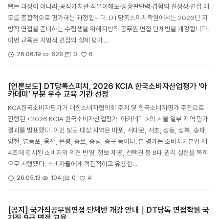
뽑는 과정이 아니라,공직가치관·직무이해도·상황판단력·경험의 진정성·면접 태
도를 종합적으로 평가하는 과정입니다. DT당톡스피치학원에서는 2026년 지
방직 면접을 준비하는 수험생을 위해지방직 공무원 면접 단체반을 개강합니다.
이번 교육은 지방직 면접의 실제 평가…
6
26.06.19
628
0
[언론보도] DT당톡스피치, 2026 KCIA 한국소비자산업평가 ‘아
카데미’ 부분 우수 교육 기관 선정
KCA한국소비자평가가 대한소비자협의회 주최 및 한국소비자평가 주관으로
진행된 <2026 KCIA 한국소비자산업평가 ‘아카데미’>의 서울 일부 지역 평가
결과를 발표했다. 이번 발표 대상 지역은 마포, 서대문, 서초, 성동, 성북, 송파,
양천, 영등포, 용산, 은평, 종로, 중랑, 중구 등이다. 본 평가는 소비자기본법 제
4조에 명시된 소비자의 의견 반영, 정보 제공, 선택권 등 8대 권리 실현을 목적
으로 시행됐다. 소비자들에게 객관적이고 유용한…
4
26.05.13
104
0
[공지] 국가직공무원면접 단체반 개강 안내｜DT당톡 면접학원 국
가직 9급 면접 교육