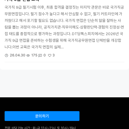
국가직 9급 필기시험 이후, 최종 합격을 결정짓는 마지막 관문은 바로 국가직공
무원면접입니다. 필기 점수가 높다고 해서 안심할 수 없고, 필기 커트라인에 가
까웠다고 해서 포기할 필요도 없습니다. 국가직 면접은 단순히 말을 잘하는 사
람을 뽑는 과정이 아니라, 공직가치관·직무이해도·상황판단력·경험의 진정성·면
접 태도를 종합적으로 평가하는 과정입니다. DT당톡스피치에서는 2026년 국
가직 9급 면접을 준비하는 수험생을 위해 국가직공무원면접 단체반을 개강합
니다.이번 교육은 국가직 면접의 실제…
3
26.04.30
175
0
문의하기
전문 상담 가능 시간 : 화~금 12시~21시, 토 10시~19시