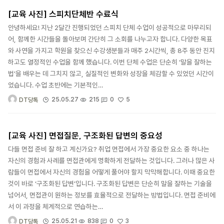
[교육 사진] 스피치단체반 수료식
안녕하세요! 지난 2달간 진행되었던 스피치 단체 수업이 성공적으로 마무리되
어, 함께한 시간들을 돌아보며 간단히 그 소회를 나누고자 합니다. 다양한 목표
와 사연을 가지고 학원을 찾으신 수강생분들과 매주 2시간씩, 총 8주 동안 진지
하고도 열정적인 수업을 함께 했습니다. 이번 단체 수업은 단순히 ‘말을 잘하는
법’을 배우는 데 그치지 않고, 실질적인 변화와 성장을 체감할 수 있었던 시간이
었습니다. 수업 초반에는 기본적인…
5
25.05.27
215
0
DT당톡
[교육 사진] 면접질문, 구조화된 답변의 중요성
다들 면접 준비 잘 하고 계신가요? 취업 면접에서 가장 중요한 요소 중 하나는
자신의 경험과 사례를 면접관에게 명확하게 전달하는 것입니다. 그러나 많은 사
람들이 면접에서 자신의 경험을 어떻게 풀어야 할지 막막해합니다. 이때 중요한
것이 바로 ‘구조화된 답변’입니다. 구조화된 답변은 단순히 말을 잘하는 기술을
넘어서, 면접관이 원하는 정보를 효율적으로 전달하는 방법입니다. 면접 준비에
서 이 과정을 체계적으로 연습하는…
3
25.05.21
838
0
DT당톡