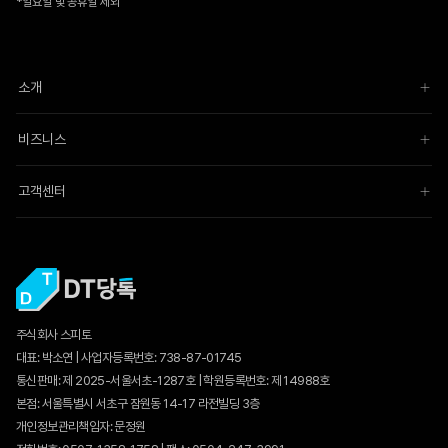
*일요일 및 공휴일 제외
소개
비즈니스
고객센터
주식회사 스피토
대표: 박소연 | 사업자등록번호: 738-87-01745
통신판매:
제 2025-서울서초-1287호
| 학원등록번호: 제 14988호
본점: 서울특별시 서초구 잠원동 14-17 라전빌딩 3층
개인정보관리책임자: 문정원