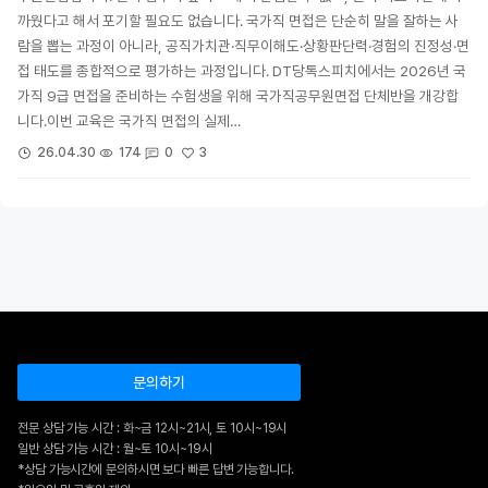
까웠다고 해서 포기할 필요도 없습니다. 국가직 면접은 단순히 말을 잘하는 사
람을 뽑는 과정이 아니라, 공직가치관·직무이해도·상황판단력·경험의 진정성·면
접 태도를 종합적으로 평가하는 과정입니다. DT당톡스피치에서는 2026년 국
가직 9급 면접을 준비하는 수험생을 위해 국가직공무원면접 단체반을 개강합
니다.이번 교육은 국가직 면접의 실제…
3
26.04.30
174
0
문의하기
전문 상담 가능 시간 : 화~금 12시~21시, 토 10시~19시
일반 상담 가능 시간 : 월~토 10시~19시
*상담 가능시간에 문의하시면 보다 빠른 답변 가능합니다.