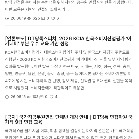
방직 면접을 준비하는 수험생을 위해지방직 공무원 면접 단체반을 개강합니다.
이번 교육은 지방직 면접의 실제 평가…
6
26.06.19
625
0
[언론보도] DT당톡스피치, 2026 KCIA 한국소비자산업평가 ‘아
카데미’ 부분 우수 교육 기관 선정
KCA한국소비자평가가 대한소비자협의회 주최 및 한국소비자평가 주관으로
진행된 <2026 KCIA 한국소비자산업평가 ‘아카데미’>의 서울 일부 지역 평가
결과를 발표했다. 이번 발표 대상 지역은 마포, 서대문, 서초, 성동, 성북, 송파,
양천, 영등포, 용산, 은평, 종로, 중랑, 중구 등이다. 본 평가는 소비자기본법 제
4조에 명시된 소비자의 의견 반영, 정보 제공, 선택권 등 8대 권리 실현을 목적
으로 시행됐다. 소비자들에게 객관적이고 유용한…
4
26.05.13
103
0
[공지] 국가직공무원면접 단체반 개강 안내｜DT당톡 면접학원 국
가직 9급 면접 교육
국가직 9급 필기시험 이후, 최종 합격을 결정짓는 마지막 관문은 바로 국가직공
무원면접입니다. 필기 점수가 높다고 해서 안심할 수 없고, 필기 커트라인에 가