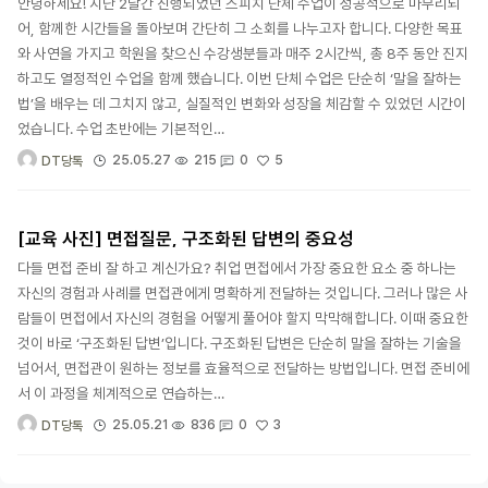
안녕하세요! 지난 2달간 진행되었던 스피치 단체 수업이 성공적으로 마무리되
어, 함께한 시간들을 돌아보며 간단히 그 소회를 나누고자 합니다. 다양한 목표
와 사연을 가지고 학원을 찾으신 수강생분들과 매주 2시간씩, 총 8주 동안 진지
하고도 열정적인 수업을 함께 했습니다. 이번 단체 수업은 단순히 ‘말을 잘하는
법’을 배우는 데 그치지 않고, 실질적인 변화와 성장을 체감할 수 있었던 시간이
었습니다. 수업 초반에는 기본적인…
5
25.05.27
215
0
DT당톡
[교육 사진] 면접질문, 구조화된 답변의 중요성
다들 면접 준비 잘 하고 계신가요? 취업 면접에서 가장 중요한 요소 중 하나는
자신의 경험과 사례를 면접관에게 명확하게 전달하는 것입니다. 그러나 많은 사
람들이 면접에서 자신의 경험을 어떻게 풀어야 할지 막막해합니다. 이때 중요한
것이 바로 ‘구조화된 답변’입니다. 구조화된 답변은 단순히 말을 잘하는 기술을
넘어서, 면접관이 원하는 정보를 효율적으로 전달하는 방법입니다. 면접 준비에
서 이 과정을 체계적으로 연습하는…
3
25.05.21
836
0
DT당톡