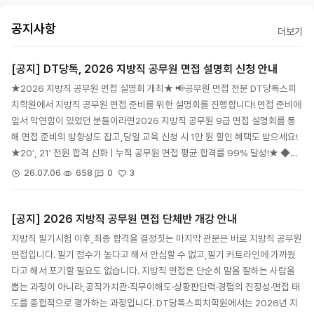
공지사항
더보기
[공지] DT당톡, 2026 지방직 공무원 면접 설명회 신청 안내
★2026 지방직 공무원 면접 설명회 개최★ 📢공무원 면접 전문 DT당톡스피
치학원에서 지방직 공무원 면접 준비를 위한 설명회를 진행합니다! 면접 준비에
앞서 막연함이 있었던 분들이라면2026 지방직 공무원 9급 면접 설명회를 통
해 면접 준비의 방향성도 잡고,당일 교육 신청 시 1만 원 할인 혜택도 받으세요!
★20′, 21′ 전원 합격 신화 | 누적 공무원 면접 평균 합격률 99% 달성!★ ◆…
3
26.07.06
658
0
[공지] 2026 지방직 공무원 면접 단체반 개강 안내
지방직 필기시험 이후,최종 합격을 결정짓는 마지막 관문은 바로 지방직 공무원
면접입니다. 필기 점수가 높다고 해서 안심할 수 없고,필기 커트라인에 가까웠
다고 해서 포기할 필요도 없습니다. 지방직 면접은 단순히 말을 잘하는 사람을
뽑는 과정이 아니라,공직가치관·직무이해도·상황판단력·경험의 진정성·면접 태
도를 종합적으로 평가하는 과정입니다. DT당톡스피치학원에서는 2026년 지