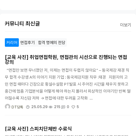
커뮤니티 최신글
더보기
커리어
면접후기
합격 명예의 전당
[교육 사진] 취업면접학원, 면접관의 시선으로 진행되는 면접
강의
“면접만 보면 무너졌던 저, 이제는 면접이 두렵지 않아요” – 동국제강 재경 직
무 합격 수강생 A의 이야기 지원 기업 : 동국제강지원 직무 :재경 지원자의 고
민 면접 때마다 긴장으로 횡설수설함 PT발표 시 주어진 시간을 채우지 못하고
중간에 멈춤 기업분석을 어떻게 해야 하는지 몰라서 피상적인 이야기만 반복 떨
어질수록 자신감 저하 → 면접에 대한 두려움 고착화 …
5
25.05.29
215
0
DT당톡
[교육 사진] 스피치단체반 수료식